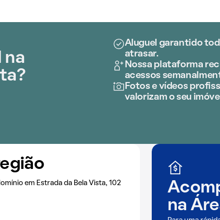
Aluguel garantido tod
atrasar.
 na
Nossa plataforma rece
sta?
acessos semanalment
Fotos e vídeos profiss
valorizam o seu imóve
região
mínio em Estrada da Bela Vista, 102
Acomp
na
Áre