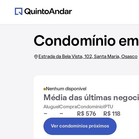
Condomínio em E
Estrada da Bela Vista, 102, Santa Maria, Osasco
Nenhum disponível
Média das últimas negoc
Aluguel
Compra
Condomínio
IPTU
-
-
R$ 576
R$ 118
Ver condomínios próximos