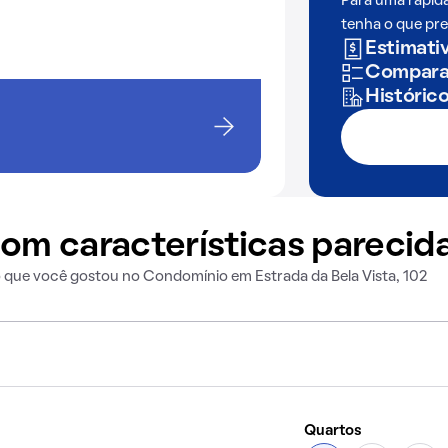
Para uma rápid
tenha o que pre
Estimativ
Comparaç
Históric
om características parecid
 que você gostou no Condomínio em Estrada da Bela Vista, 102
Quartos