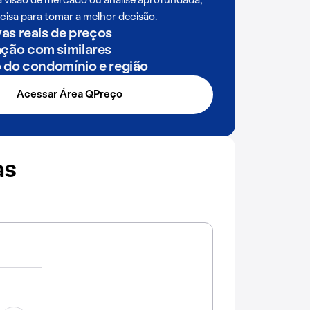
a visão de mercado ou análise aprofundada,
cisa para tomar a melhor decisão.
as reais de preços
ão com similares
o do condomínio e região
Acessar Área QPreço
as