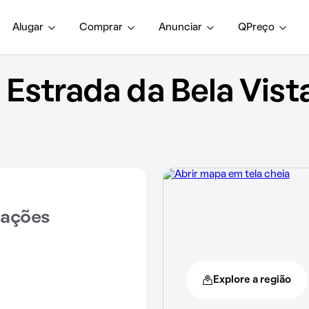
Alugar
Comprar
Anunciar
QPreço
strada da Bela Vista
iações
Explore a região