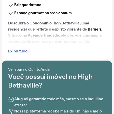
Brinquedoteca
Espaço gourmet na área comum
Descubra o Condomínio High Bethaville, uma
residência que reflete o espírito vibrante de
Barueri
.
Situado na
Avenida Trindade
, ele oferece uma ampla
variedade de recursos para enriquecer a vida
cotidiana.
Exibir tudo
Com mais de 8 anos, o Condomínio High Bethaville já é
muito conhecido na região.
Vem para o QuintoAndar
Você possui imóvel no High
Com portaria 24 horas, elevador, academia, piscina,
quadra esportiva, salão de festas, churrasqueira,
Bethaville?
playground, salão de jogos, brinquedoteca e espaço
gourmet na área comum, o Condomínio High
Aluguel garantido todo mês, mesmo se o inquilino
Bethaville é ideal para quem busca conforto e
atrasar.
entretenimento.
Nossa plataforma recebe mais de 1 milhão e meio