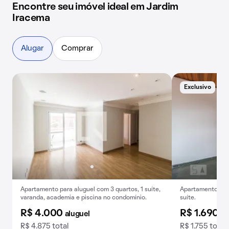
Encontre seu imóvel ideal em Jardim
Iracema
Alugar
Comprar
Exclusivo
B
Apartamento para aluguel com 3 quartos, 1 suíte,
Apartamento para
varanda, academia e piscina no condomínio.
suíte.
R$ 4.000
R$ 1.690
aluguel
al
R$ 4.875 total
R$ 1.755 total