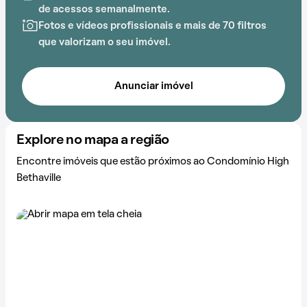
de acessos semanalmente.
A proximidade com Ginásio Poliesportivo José
Fotos e vídeos profissionais e mais de 70 filtros
Corrêa, Faculdade de Tecnologia de São Paulo
que valorizam o seu imóvel.
(FATEC-SP), Praça Nossa Senhora da Escada, Hospital
de Olhos Barueri, Escola Municipal Vitoria Regiani
Assenza de Moura e Praça da fonte adiciona
Anunciar imóvel
praticidade a essa experiência.
Explore no mapa a região
Encontre imóveis que estão próximos ao Condomínio High
Bethaville