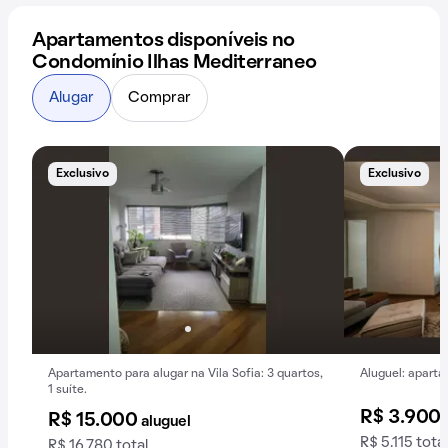
Apartamentos disponíveis no
Condomínio Ilhas Mediterraneo
Alugar
Comprar
Exclusivo
Exclusivo
Apartamento para alugar na Vila Sofia: 3 quartos,
Aluguel: aparta
1 suíte.
R$ 3.900
R$ 15.000
aluguel
R$ 5.115 total
R$ 16.780 total