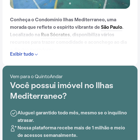
Conheça o Condomínio Ilhas Mediterraneo, uma
morada que reflete o espírito vibrante de
São Paulo
.
Localizado na
Rua Sócrates
, disponibiliza vários
recursos para trazer comodidade e aconchego ao dia
a dia dos moradores.
Exibir tudo
Contando com portaria 24 horas, elevador, academia,
piscina, quadra esportiva, salão de festas, gás
Vem para o QuintoAndar
encanado, churrasqueira, playground, salão de jogos e
Você possui imóvel no Ilhas
brinquedoteca, o Condomínio Ilhas Mediterraneo é
preparado para atender às necessidades dos
Mediterraneo?
moradores que buscam lazer e conforto em um só
lugar.
Aluguel garantido todo mês, mesmo se o inquilino
atrasar.
A proximidade com Projeto Kids, Colégio Magister,
Nossa plataforma recebe mais de 1 milhão e meio
EMEF Laerte Ramos De Carvalho, Colégio Santa Maria,
de acessos semanalmente.