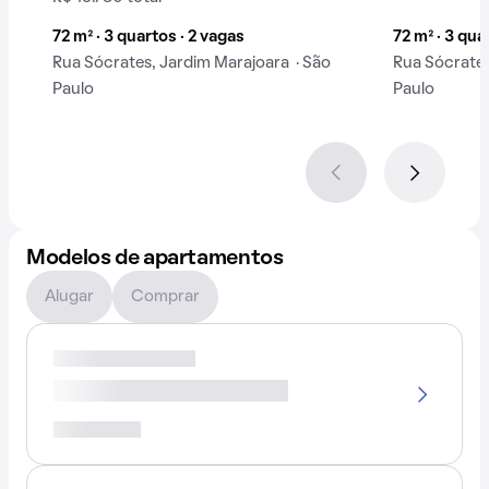
72 m² · 3 quartos · 2 vagas
72 m² · 3 qua
Rua Sócrates, Jardim Marajoara · São
Rua Sócrates
Paulo
Paulo
Modelos de apartamentos
Alugar
Comprar