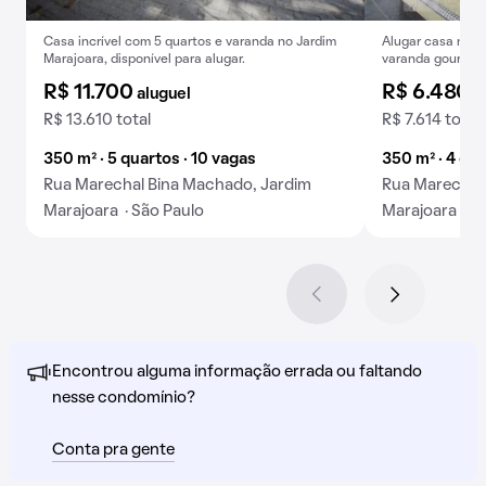
Casa incrível com 5 quartos e varanda no Jardim
Alugar casa no J
Marajoara, disponível para alugar.
varanda gourmet
R$ 11.700
R$ 6.480
aluguel
a
R$ 13.610 total
R$ 7.614 total
350 m² · 5 quartos · 10 vagas
350 m² · 4 qua
Rua Marechal Bina Machado, Jardim
Rua Marechal 
Marajoara · São Paulo
Marajoara · S
Encontrou alguma informação errada ou faltando
nesse condomínio?
Conta pra gente