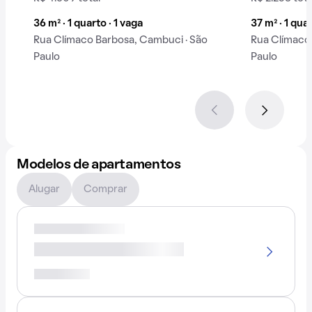
36 m² · 1 quarto · 1 vaga
37 m² · 1 qua
Rua Clímaco Barbosa, Cambuci · São
Rua Clímaco
Paulo
Paulo
Modelos de apartamentos
Alugar
Comprar