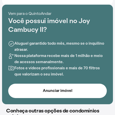
Contando com portaria 24 horas, elevador, academia,
salão de festas, churrasqueira, brinquedoteca e
Vem para o QuintoAndar
lavanderia no prédio, o Condomínio Joy Cambucy II é
Você possui imóvel no Joy
preparado para atender às necessidades dos
moradores que buscam lazer e conforto em um só
Cambucy II?
lugar.
Aluguel garantido todo mês, mesmo se o inquilino
A proximidade com Escola Técnica Walter Belian,
atrasar.
Hospital Militar de Área de São Paulo, Escola SENAI,
Nossa plataforma recebe mais de 1 milhão e meio
Estação Juventus - Mooca
, Hospedaria de Cuidados
de acessos semanalmente.
Palhat e Escola Estadual Caetano de Campos
Fotos e vídeos profissionais e mais de 70 filtros
acrescenta praticidade e comodidade na rotina dos
que valorizam o seu imóvel.
que residem no local.
Anunciar imóvel
Conheça outras opções de condomínios