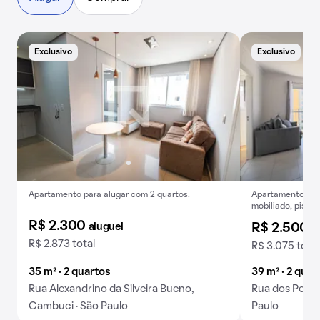
Exclusivo
Exclusivo
E
Apartamento para alugar com 2 quartos.
Apartamento para
mobiliado, piscin
R$ 2.300
aluguel
R$ 2.500
a
R$ 2.873 total
R$ 3.075 total
35 m² · 2 quartos
39 m² · 2 quar
Rua Alexandrino da Silveira Bueno,
Rua dos Pesca
Cambuci · São Paulo
Paulo