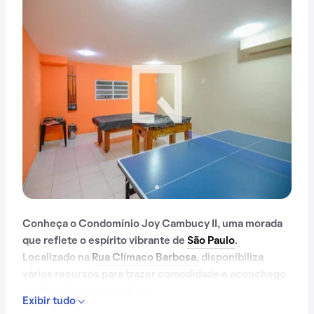
Conheça o Condomínio Joy Cambucy II, uma morada
que reflete o espírito vibrante de
São Paulo
.
Localizado na
Rua Clímaco Barbosa
, disponibiliza
vários recursos para trazer comodidade e aconchego
ao dia a dia dos moradores.
Exibir tudo