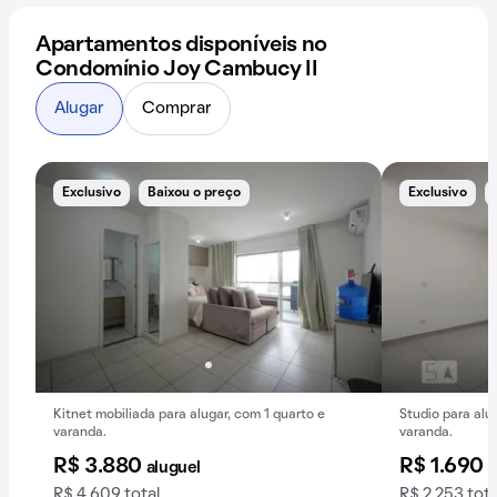
Apartamentos disponíveis no
Condomínio Joy Cambucy II
Alugar
Comprar
Exclusivo
Baixou o preço
Exclusivo
Kitnet mobiliada para alugar, com 1 quarto e
Studio para al
varanda.
varanda.
R$ 3.880
R$ 1.690
aluguel
a
R$ 4.609 total
R$ 2.253 tota