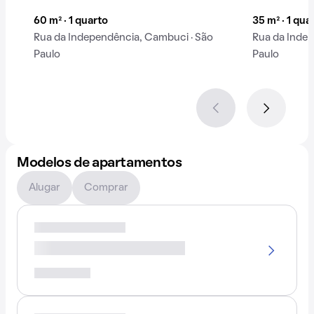
60 m² · 1 quarto
35 m² · 1 qua
Rua da Independência, Cambuci · São
Rua da Indep
Paulo
Paulo
Modelos de apartamentos
Alugar
Comprar