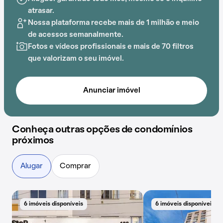
possível aproveitar gás encanado e espaço gourmet
atrasar.
na área comum, o cenário perfeito para quem deseja
Nossa plataforma recebe mais de 1 milhão e meio
morar bem.
de acessos semanalmente.
Fotos e vídeos profissionais e mais de 70 filtros
que valorizam o seu imóvel.
Anunciar imóvel
Conheça outras opções de condomínios
próximos
Alugar
Comprar
6 imóveis disponíveis
6 imóveis disponíveis