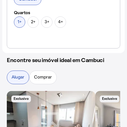
Quartos
1+
2+
3+
4+
Encontre seu imóvel ideal em Cambuci
Alugar
Comprar
Exclusivo
Exclusivo
E