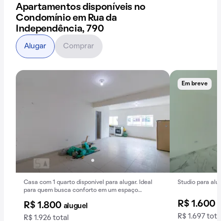
Apartamentos disponíveis no
Condomínio em Rua da
Independência, 790
Alugar
Comprar
Em breve
Casa com 1 quarto disponível para alugar. Ideal
Studio para alu
para quem busca conforto em um espaço
compacto.
R$ 1.600
a
R$ 1.800
aluguel
R$ 1.697 tota
R$ 1.926 total