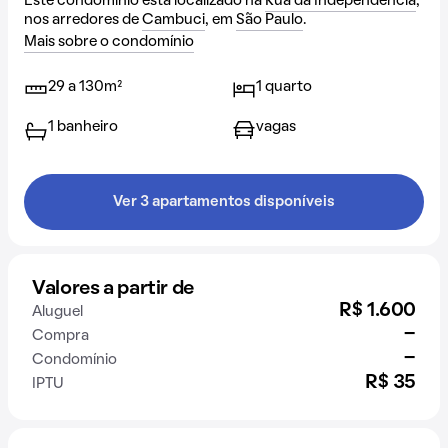
Este condomínio está localizado na
Rua da Independência
,
nos arredores de
Cambuci
, em
São Paulo
.
Mais sobre o condomínio
29 a 130m²
1 quarto
1 banheiro
vagas
Ver 3 apartamentos disponíveis
Valores a partir de
R$ 1.600
Aluguel
-
Compra
-
Condomínio
R$ 35
IPTU