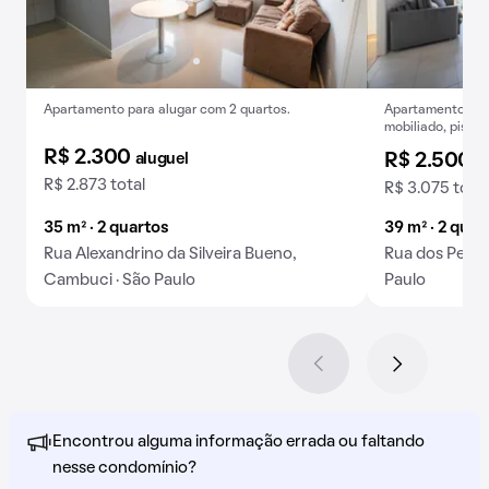
Apartamento para alugar com 2 quartos.
Apartamento para
mobiliado, piscin
R$ 2.300
aluguel
R$ 2.500
a
R$ 2.873 total
R$ 3.075 total
35 m² · 2 quartos
39 m² · 2 quar
Rua Alexandrino da Silveira Bueno,
Rua dos Pesca
Cambuci · São Paulo
Paulo
Encontrou alguma informação errada ou faltando
nesse condomínio?