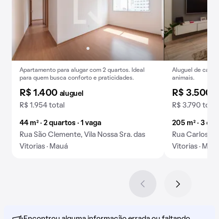
Apartamento para alugar com 2 quartos. Ideal
Aluguel de casa c
para quem busca conforto e praticidades.
animais.
R$ 1.400
R$ 3.500
aluguel
a
R$ 1.954 total
R$ 3.790 total
44 m² · 2 quartos · 1 vaga
205 m² · 3 qua
Rua São Clemente, Vila Nossa Sra. das
Rua Carlos Tam
Vitorias · Mauá
Vitorias · Mau