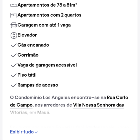
Apartamentos de 78 a 81m²
Apartamentos com 2 quartos
Garagem com até 1 vaga
Elevador
Gás encanado
Corrimão
Vaga de garagem acessível
Piso tátil
Rampas de acesso
O Condomínio Los Angeles encontra-se na
Rua Carlo
de Campo
, nos arredores de
Vila Nossa Senhora das
Vitorias
, em
Mauá
.
Encontramos na região várias facilidades locais, como
Exibir tudo
Elite Rede de Ensino - Mauá, que simplificam o