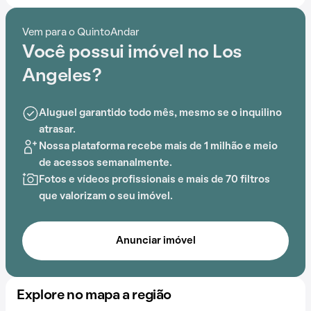
cotidiano.
Vem para o QuintoAndar
Dentro do Condomínio Los Angeles, os moradores
Você possui imóvel no Los
podem desfrutar de elevador e gás encanado, criando
um ambiente ideal para uma vida de qualidade.
Angeles?
Aluguel garantido todo mês, mesmo se o inquilino
atrasar.
Nossa plataforma recebe mais de 1 milhão e meio
de acessos semanalmente.
Fotos e vídeos profissionais e mais de 70 filtros
que valorizam o seu imóvel.
Anunciar imóvel
Explore no mapa a região