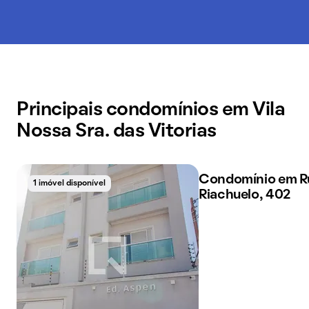
Principais condomínios em Vila
Nossa Sra. das Vitorias
Condomínio em R
1 imóvel disponível
1 imóvel disponível
Riachuelo, 402