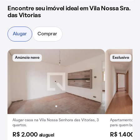
Encontre seu imóvel ideal em Vila Nossa Sra.
das Vitorias
Alugar
Comprar
Anúncio novo
Exclusivo
E
Alugar casa na Vila Nossa Senhora das Vitorias, 3
Apartamento para
quartos.
para quem busca 
R$ 2.000
R$ 1.400
aluguel
al