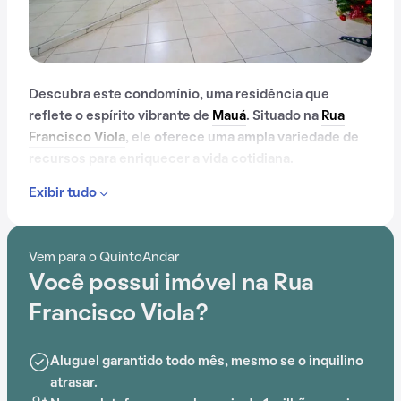
Descubra este condomínio, uma residência que
reflete o espírito vibrante de
Mauá
. Situado na
Rua
Francisco Viola
, ele oferece uma ampla variedade de
recursos para enriquecer a vida cotidiana.
Exibir tudo
Com portaria 24 horas, elevador, piscina, salão de
festas e playground, este condomínio é ideal para
quem busca conforto e entretenimento.
Vem para o QuintoAndar
Você possui imóvel na Rua
A proximidade com Elite Rede de Ensino - Mauá
adiciona praticidade a essa experiência.
Francisco Viola?
Aluguel garantido todo mês, mesmo se o inquilino
atrasar.