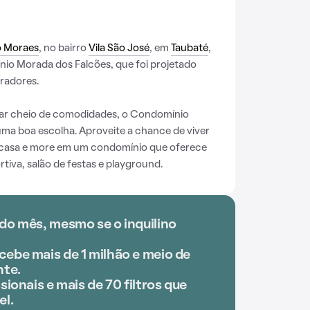
o Moraes
, no bairro
Vila São José
, em
Taubaté
,
io Morada dos Falcões, que foi projetado
oradores.
ar cheio de comodidades, o Condomínio
ma boa escolha. Aproveite a chance de viver
 casa e more em um condomínio que oferece
rtiva, salão de festas e playground.
do mês, mesmo se o inquilino
ebe mais de 1 milhão e meio de
te.
sionais e mais de 70 filtros que
el.