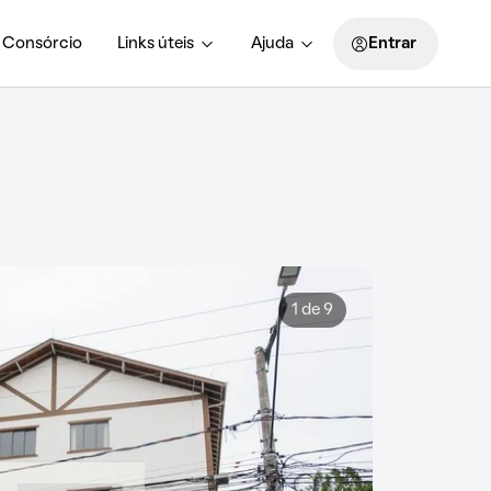
Consórcio
Links úteis
Ajuda
Entrar
1 de 9