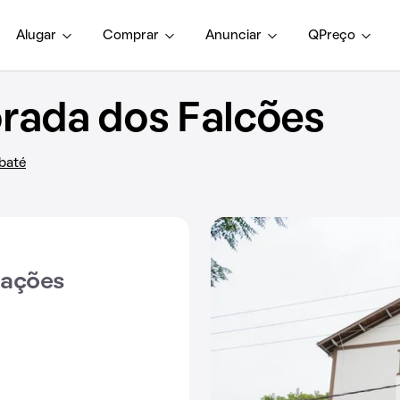
Alugar
Comprar
Anunciar
QPreço
ada dos Falcões
ubaté
iações