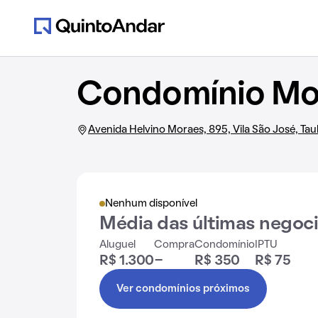
Condomínio Mor
Avenida Helvino Moraes, 895, Vila São José, Ta
Nenhum disponível
Média das últimas negoc
Aluguel
Compra
Condomínio
IPTU
R$ 1.300
-
R$ 350
R$ 75
Ver condomínios próximos