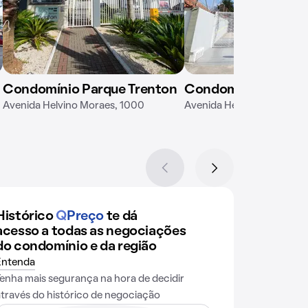
Condomínio Parque Trenton
Condomínio Smart
Avenida Helvino Moraes, 1000
Avenida Helvino Moraes, 5
Histórico
Q
Preço
te dá
acesso a todas as negociações
do condomínio e da região
Entenda
Tenha mais segurança na hora de decidir
através do histórico de negociação