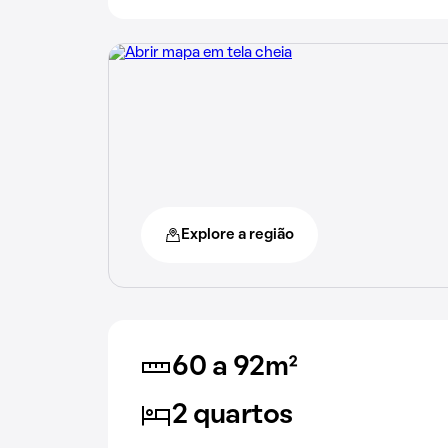
Explore a região
60 a 92m²
2 quartos