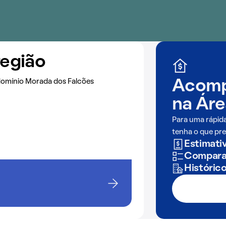
região
domínio Morada dos Falcões
Acomp
na
Áre
Para uma rápid
tenha o que pre
Estimativ
Comparaç
Históric