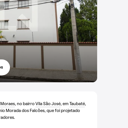
os
o Moraes
, no bairro
Vila São José
, em
Taubaté
,
io Morada dos Falcões, que foi projetado
oradores.