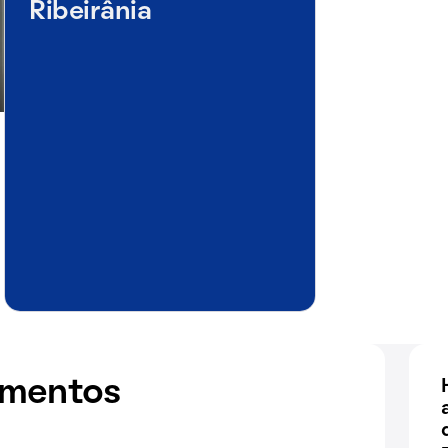
Ribeirânia
amentos