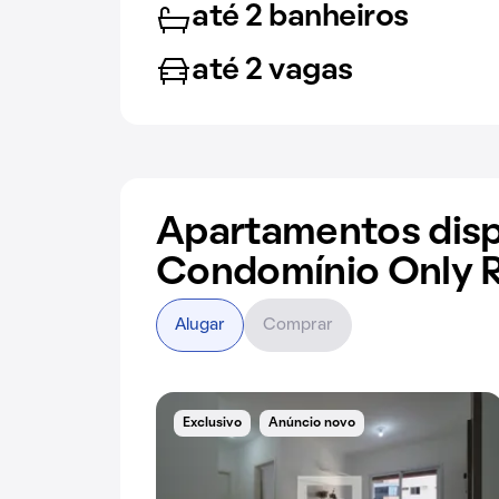
até 2 banheiros
até 2 vagas
Apartamentos disp
Condomínio Only 
Alugar
Comprar
Exclusivo
Anúncio novo