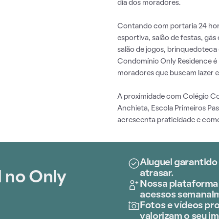
dia dos moradores.
Contando com portaria 24 hora
esportiva, salão de festas, gá
salão de jogos, brinquedotec
Condomínio Only Residence é 
moradores que buscam lazer e
A proximidade com Colégio Co
Anchieta, Escola Primeiros Pa
acrescenta praticidade e como
Aluguel garantido
atrasar.
 no Only
Nossa plataforma 
acessos semanal
Fotos e vídeos pro
valorizam o seu im