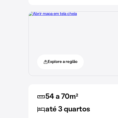
Explore a região
54 a 70m²
até 3 quartos