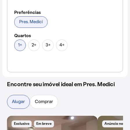
Preferências
Pres. Medici
Quartos
1+
2+
3+
4+
Encontre seu imóvel ideal em Pres. Medici
Alugar
Comprar
Exclusivo
Em breve
Anúncio novo