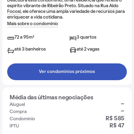
Descubra este condomínio, uma residência que reflete o
espírito vibrante de
Ribeirão Preto
. Situado na
Rua Aldo
Focosi
, ele oferece uma ampla variedade de recursos para
enriquecer a vida cotidiana.
Mais sobre o condomínio
72 a 95m²
3 quartos
até 3 banheiros
até 2 vagas
Ver condomínios próximos
Média das últimas negociações
-
Aluguel
-
Compra
R$ 585
Condomínio
R$ 47
IPTU