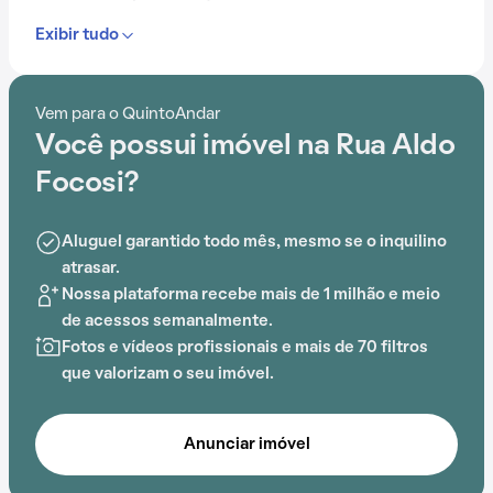
Exibir tudo
Com portaria 24 horas, elevador, piscina, gás
encanado, churrasqueira e espaço gourmet na área
comum, este condomínio é ideal para quem busca
Vem para o QuintoAndar
conforto e entretenimento.
Você possui imóvel na Rua Aldo
A proximidade com Colégio Cognitivo, Escola
Focosi?
Pequeno Construtor, Colégio Anchieta, Escola
Primeiros Passos, Estádio Santa Cruz e Barão de Mauá
Aluguel garantido todo mês, mesmo se o inquilino
adiciona praticidade a essa experiência.
atrasar.
Nossa plataforma recebe mais de 1 milhão e meio
de acessos semanalmente.
Fotos e vídeos profissionais e mais de 70 filtros
que valorizam o seu imóvel.
Anunciar imóvel