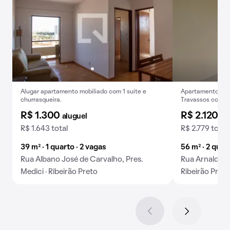
Alugar apartamento mobiliado com 1 suíte e
Apartamento para
churrasqueira.
Travassos com 2 
quem busca prati
R$ 1.300
R$ 2.120
aluguel
al
R$ 1.643 total
R$ 2.779 total
39 m² · 1 quarto · 2 vagas
56 m² · 2 quar
Rua Albano José de Carvalho, Pres.
Rua Arnaldo Vi
Medici · Ribeirão Preto
Ribeirão Preto