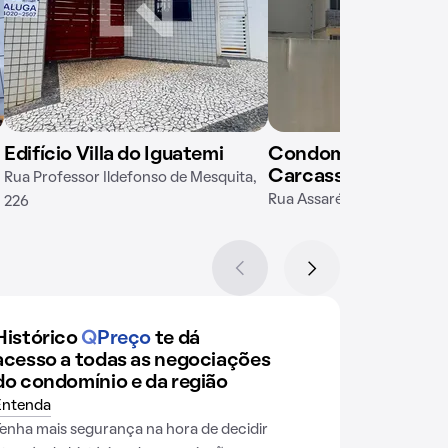
Edifício Villa do Iguatemi
Condomínio Torre
Carcassonne
Rua Professor Ildefonso de Mesquita,
Rua Assaré, 171
226
Histórico
Q
Preço
te dá
acesso a todas as negociações
do condomínio e da região
Entenda
Tenha mais segurança na hora de decidir