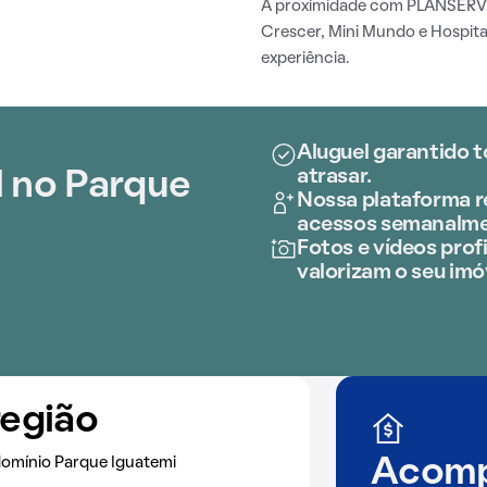
A proximidade com PLANSERV,
Crescer, Mini Mundo e Hospital
experiência.
Aluguel garantido t
atrasar.
l no Parque
Nossa plataforma re
acessos semanalme
Fotos e vídeos profi
valorizam o seu imó
região
domínio Parque Iguatemi
Acomp