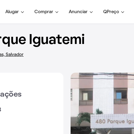
Alugar
Comprar
Anunciar
QPreço
que Iguatemi
as, Salvador
iações
3