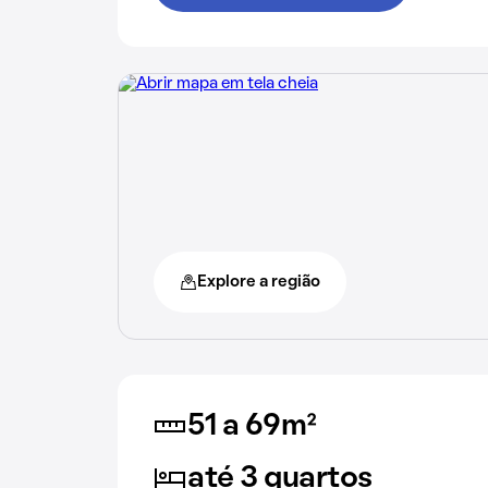
Explore a região
51 a 69m²
até 3 quartos