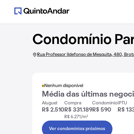
Condomínio Par
Rua Professor Ildefonso de Mesquita, 480, Brot
Nenhum disponível
Média das últimas negoc
Aluguel
Compra
Condomínio
IPTU
R$ 2.510
R$ 331.189
R$ 590
R$ 13
R$ 6.271/m²
Ver condomínios próximos