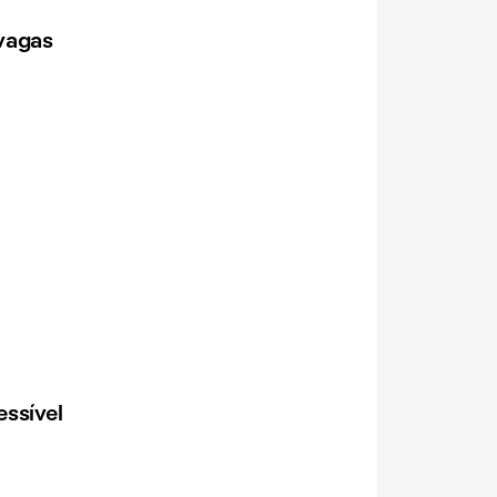
vagas
ssível