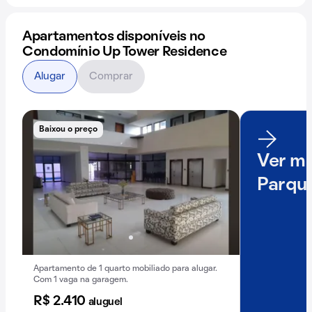
Apartamentos disponíveis no
Condomínio Up Tower Residence
Alugar
Comprar
Baixou o preço
Ver ma
Parque
Apartamento de 1 quarto mobiliado para alugar.
Com 1 vaga na garagem.
R$ 2.410
aluguel