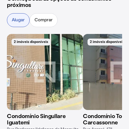
próximos
Alugar
Comprar
2 imóveis disponíveis
2 imóveis disponíveis
Condomínio Singullare
Condomínio Torr
Iguatemi
Carcassonne