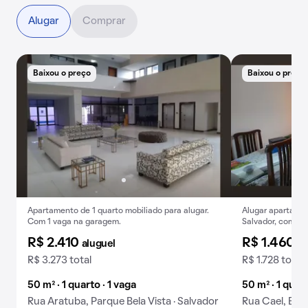
Alugar
Comprar
Baixou o preço
Baixou o preço
Apartamento de 1 quarto mobiliado para alugar.
Alugar apartamen
Com 1 vaga na garagem.
Salvador, com 1 q
R$ 2.410
R$ 1.460
aluguel
al
R$ 3.273 total
R$ 1.728 total
50 m² · 1 quarto · 1 vaga
50 m² · 1 quar
Rua Aratuba, Parque Bela Vista · Salvador
Rua Cael, Brot