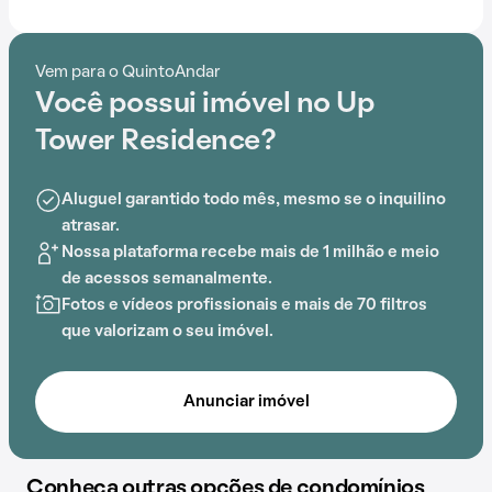
Contando com portaria 24 horas, elevador, academia,
piscina, salão de festas e playground, o Condomínio
Vem para o QuintoAndar
Up Tower Residence é preparado para atender às
Você possui imóvel no Up
necessidades dos moradores que buscam lazer e
conforto em um só lugar.
Tower Residence?
A proximidade com PLANSERV, Shopping Capemi,
Aluguel garantido todo mês, mesmo se o inquilino
Unopar, Hospital Teresa de Lisieux, Escola Tempo de
atrasar.
Crescer e Mini Mundo acrescenta praticidade e
Nossa plataforma recebe mais de 1 milhão e meio
comodidade na rotina dos que residem no local.
de acessos semanalmente.
Fotos e vídeos profissionais e mais de 70 filtros
que valorizam o seu imóvel.
Anunciar imóvel
Conheça outras opções de condomínios