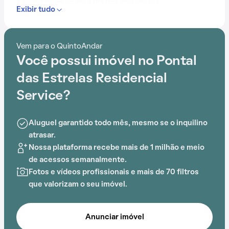
e aconchego ao dia a dia dos moradores.
Exibir tudo
Contando com portaria 24 horas, elevador, academia,
piscina, salão de festas, gás encanado, churrasqueira,
Vem para o QuintoAndar
sauna e espaço gourmet na área comum, o
Você possui imóvel no Pontal
Condomínio Pontal das Estrelas Residencial Service é
preparado para atender às necessidades dos
das Estrelas Residencial
moradores que buscam lazer e conforto em um só
Service?
lugar.
Aluguel garantido todo mês, mesmo se o inquilino
A proximidade com Centro Brasilerio de Radioterapia,
atrasar.
Oncologia e Mastologia, Faculdade SENAI Fatesg,
Nossa plataforma recebe mais de 1 milhão e meio
Universidade Católica de Goiás (UCG), PUCGOIAS-
de acessos semanalmente.
Reitoria, Instituto de Filosofía e Tecnología de Goiás
Fotos e vídeos profissionais e mais de 70 filtros
(IFITEG) e PUCGOIAS-DTI acrescenta praticidade e
que valorizam o seu imóvel.
comodidade na rotina dos que residem no local.
Anunciar imóvel