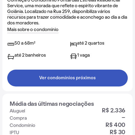
Conheça o Condomínio Pontal das Estrelas Residencial
Service, uma morada que reflete o espírito vibrante de
Goiânia
. Localizado na
Rua 259
, disponibiliza vários
recursos para trazer comodidade e aconchego ao dia a dia
dos moradores.
Mais sobre o condomínio
50 a 68m²
até 2 quartos
até 2 banheiros
1 vaga
Ver condomínios próximos
Média das últimas negociações
R$ 2.336
Aluguel
-
Compra
R$ 400
Condomínio
R$ 30
IPTU