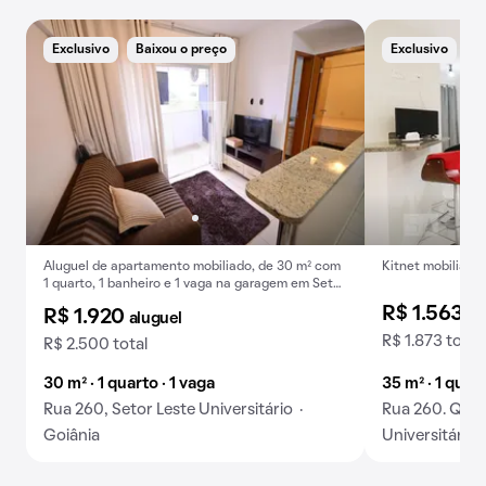
Exclusivo
Baixou o preço
Exclusivo
Aluguel de apartamento mobiliado, de 30 m² com
Kitnet mobiliada 
1 quarto, 1 banheiro e 1 vaga na garagem em Setor
Leste Universitário .
R$ 1.563
al
R$ 1.920
aluguel
R$ 1.873 total
R$ 2.500 total
30 m² · 1 quarto · 1 vaga
35 m² · 1 quar
Rua 260, Setor Leste Universitário ·
Rua 260. Q 72-
Goiânia
Universitário 