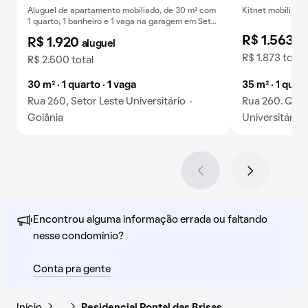
Aluguel de apartamento mobiliado, de 30 m² com
Kitnet mobiliada 
1 quarto, 1 banheiro e 1 vaga na garagem em Setor
Leste Universitário .
R$ 1.563
al
R$ 1.920
aluguel
R$ 1.873 total
R$ 2.500 total
30 m² · 1 quarto · 1 vaga
35 m² · 1 quar
Rua 260, Setor Leste Universitário ·
Rua 260. Q 72-
Goiânia
Universitário 
Encontrou alguma informação errada ou faltando
nesse condomínio?
Conta pra gente