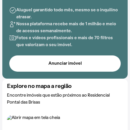
A proximidade com Centro Brasilerio de Radioterapia,
Oncologia e Mastologia, Instituto de Filosofía e
Aluguel garantido todo mês, mesmo se o inquilino
Tecnología de Goiás (IFITEG), Faculdade SENAI
atrasar.
Fatesg, Universidade Católica de Goiás (UCG),
Nossa plataforma recebe mais de 1 milhão e meio
PUCGOIAS-Reitoria e PUCGOIAS-DTI adiciona
de acessos semanalmente.
praticidade a essa experiência.
Fotos e vídeos profissionais e mais de 70 filtros
que valorizam o seu imóvel.
Anunciar imóvel
Explore no mapa a região
Encontre imóveis que estão próximos ao Residencial
Pontal das Brisas