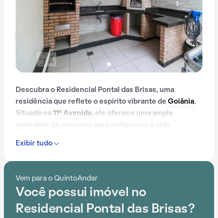
Descubra o Residencial Pontal das Brisas, uma
residência que reflete o espírito vibrante de
Goiânia
.
Situado na
11ª Avenida
, ele oferece uma ampla
variedade de recursos para enriquecer a vida
cotidiana.
Exibir tudo
Com portaria 24 horas, elevador, academia, piscina,
salão de festas e churrasqueira, o Residencial Pontal
Vem para o QuintoAndar
das Brisas é ideal para quem busca conforto e
Você possui imóvel no
entretenimento.
Residencial Pontal das Brisas?