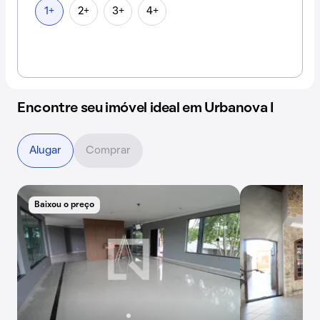
1+
2+
3+
4+
Encontre seu imóvel ideal em Urbanova I
Alugar
Comprar
Baixou o preço