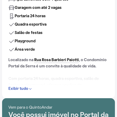
Garagem com até 2 vagas
Portaria 24 horas
Quadra esportiva
Salão de festas
Playground
Área verde
Localizado na
Rua Rosa Barbieri Paiotti
, o Condomínio
Portal da Serra é um convite à qualidade de vida.
Com portaria 24 horas, quadra esportiva, salão de
festas e playground, oferece opções de
Exibir tudo
entretenimento para todas as idades.
Além disso, a localização próximo a Método DeRose
Vem para o QuintoAndar
Urbanova está prontamente acessível para os
Você possui imóvel no Portal da
moradores do Condomínio Portal da Serra.