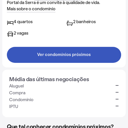
Portal da Serra é um convite à qualidade de vida.
Mais sobre o condomínio
4 quartos
2 banheiros
2 vagas
Ver condomínios próximos
Média das últimas negociações
-
Aluguel
-
Compra
-
Condomínio
-
IPTU
Que tal conhecer condomínios próximos?