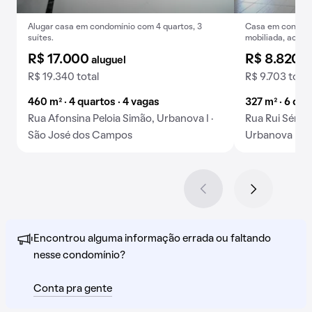
Alugar casa em condomínio com 4 quartos, 3
Casa em condomín
suítes.
mobiliada, aceita
R$ 17.000
R$ 8.820
aluguel
a
R$ 19.340 total
R$ 9.703 total
460 m² · 4 quartos · 4 vagas
327 m² · 6 qua
Rua Afonsina Peloia Simão, Urbanova I ·
Rua Rui Sérgi
São José dos Campos
Urbanova I · 
Encontrou alguma informação errada ou faltando
nesse condomínio?
Conta pra gente