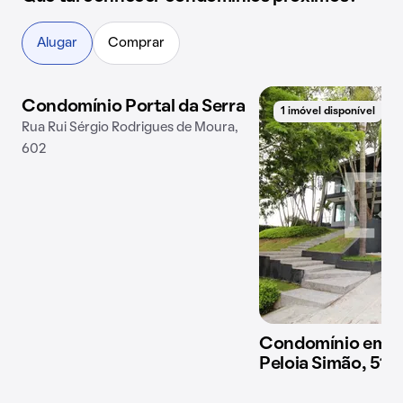
Alugar
Comprar
Condomínio Portal da Serra
1 imóvel disponível
1 imóvel disponível
Rua Rui Sérgio Rodrigues de Moura,
602
Condomínio em R
Peloia Simão, 51