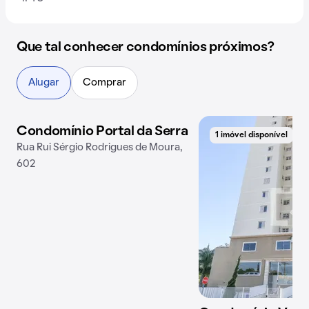
Que tal conhecer condomínios próximos?
Alugar
Comprar
Condomínio Portal da Serra
1 imóvel disponível
1 imóvel disponível
Rua Rui Sérgio Rodrigues de Moura,
602