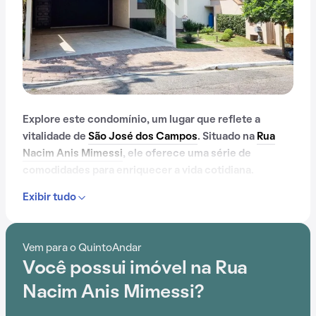
Explore este condomínio, um lugar que reflete a
vitalidade de
São José dos Campos
. Situado na
Rua
Nacim Anis Mimessi
, ele oferece uma série de
comodidades para enriquecer a vida cotidiana.
Exibir tudo
Desde portaria 24 horas até quadra esportiva, e
passando por playground, este condomínio oferece
um ambiente de bem-estar e segurança.
Vem para o QuintoAndar
Você possui imóvel na Rua
A conveniência é acentuada pela sua localização
estratégica, próxima a Método DeRose Urbanova.
Nacim Anis Mimessi?