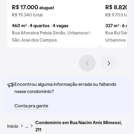
R$ 17.000
R$ 8.820
aluguel
a
R$ 19.340 total
R$ 9.703 total
460 m² · 4 quartos · 4 vagas
327 m² · 6 qua
Rua Afonsina Peloia Simão, Urbanova I ·
Rua Rui Sérgi
São José dos Campos
Urbanova I · 
Encontrou alguma informação errada ou faltando
nesse condomínio?
Conta pra gente
Condomínio em Rua Nacim Anis Mimessi,
Início
…
211