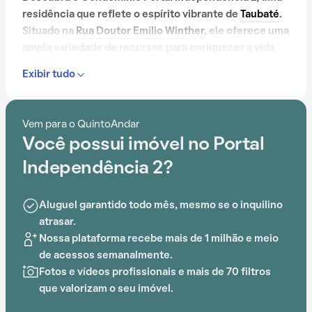
residência que reflete o espírito vibrante de
Taubaté
.
Situado na
Rua Doutor Emílio Winther
, ele oferece uma
ampla variedade de recursos para enriquecer a vida
cotidiana.
Exibir tudo
Com portaria 24 horas, elevador, academia, salão de
festas, churrasqueira, salão de jogos e brinquedoteca,
Vem para o QuintoAndar
o Condomínio Portal Independência 2 é ideal para
Você possui imóvel no Portal
quem busca conforto e entretenimento.
Independência 2?
Aluguel garantido todo mês, mesmo se o inquilino
atrasar.
Nossa plataforma recebe mais de 1 milhão e meio
de acessos semanalmente.
Fotos e vídeos profissionais e mais de 70 filtros
que valorizam o seu imóvel.