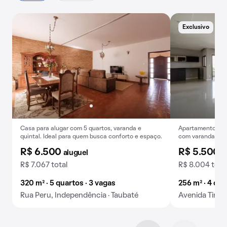
Exclusivo
Casa para alugar com 5 quartos, varanda e
Apartamento par
quintal. Ideal para quem busca conforto e espaço.
com varanda, jard
R$ 6.500
R$ 5.500
aluguel
a
R$ 7.067 total
R$ 8.004 tota
320 m² · 5 quartos · 3 vagas
256 m² · 4 qua
Rua Peru, Independência · Taubaté
Avenida Tirad