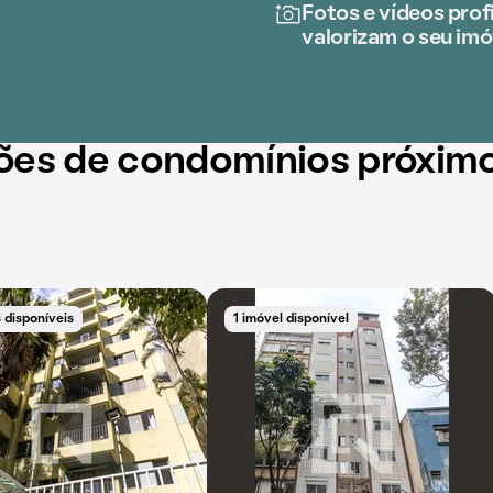
Fotos e vídeos profi
valorizam o seu imó
ões de condomínios próxim
 disponíveis
1 imóvel disponível