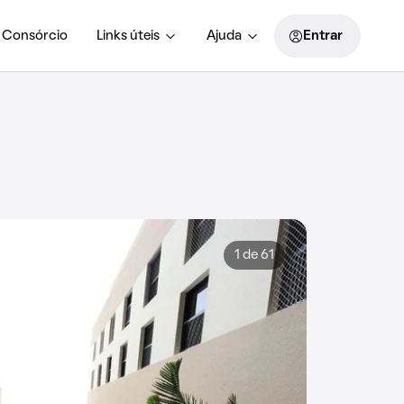
Consórcio
Links úteis
Ajuda
Entrar
1 de 61