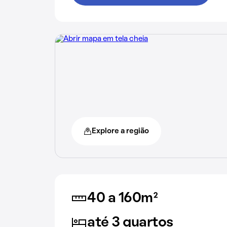
Explore a região
40 a 160m²
até 3 quartos