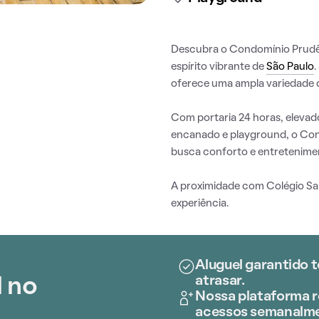
Descubra o Condomínio Prudênc
espírito vibrante de
São Paulo
.
oferece uma ampla variedade d
Com portaria 24 horas, elevado
encanado e playground, o Con
busca conforto e entretenime
A proximidade com Colégio San
experiência.
Aluguel garantido 
atrasar.
l no
Nossa plataforma r
acessos semanalme