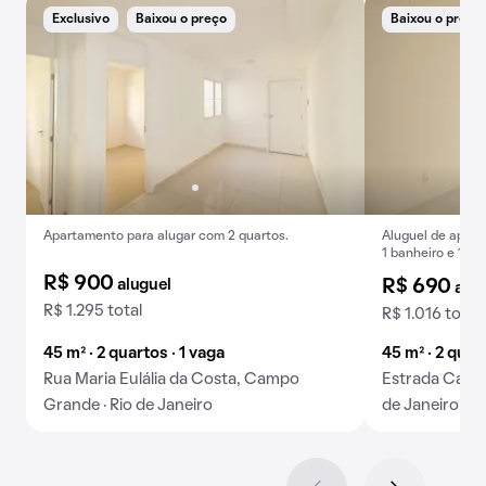
Exclusivo
Baixou o preço
Baixou o preço
Apartamento para alugar com 2 quartos.
Aluguel de apart
1 banheiro e 1 v
R$ 900
aluguel
R$ 690
alug
R$ 1.295 total
R$ 1.016 total
45 m² · 2 quartos · 1 vaga
45 m² · 2 quar
Rua Maria Eulália da Costa, Campo
Estrada Cabuç
Grande · Rio de Janeiro
de Janeiro