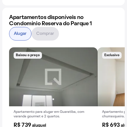
Apartamentos disponíveis no
Condomínio Reserva do Parque 1
Alugar
Comprar
Baixou o preço
Exclusivo
Apartamento para alugar em Guaratiba, com
Apartamento pa
varanda gourmet e 2 quartos.
churrasqueira.
R$ 739
R$ 693
aluguel
alu