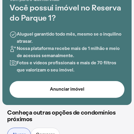
comum, o Condomínio Reserva do Parque 1 é ideal
Você possui imóvel no Reserva
para quem busca conforto e entretenimento.
do Parque 1?
Aluguel garantido todo mês, mesmo se o inquilino
atrasar.
Nossa plataforma recebe mais de 1 milhão e meio
de acessos semanalmente.
Fotos e vídeos profissionais e mais de 70 filtros
que valorizam o seu imóvel.
Anunciar imóvel
Conheça outras opções de condomínios
próximos