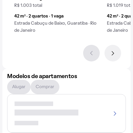
R$ 1.003 total
R$ 1.019 tota
42 m² · 2 quartos · 1 vaga
42 m² · 2 qua
Estrada Cabuçu de Baixo, Guaratiba · Rio
Estrada Cabu
de Janeiro
de Janeiro
Modelos de apartamentos
Alugar
Comprar