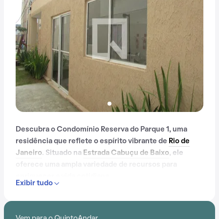
Descubra o Condomínio Reserva do Parque 1, uma
residência que reflete o espírito vibrante de
Rio de
Janeiro
. Situado na
Estrada Cabuçu de Baixo
, ele
oferece uma ampla variedade de recursos para
enriquecer a vida cotidiana.
Exibir tudo
Com portaria 24 horas, salão de festas, gás encanado,
churrasqueira, playground e espaço gourmet na área
Vem para o QuintoAndar