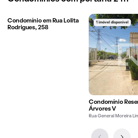
Condomínio em Rua Lolita
1 imóvel disponível
1 imóvel disponível
Rodrigues, 258
Condomínio Rese
Árvores V
Rua General Moreira Li