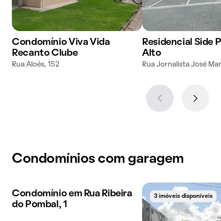
Condomínio Viva Vida
Residencial Side 
Recanto Clube
Alto
Rua Aloés, 152
Rua Jornalista José Mar
Condomínios com garagem
Condomínio em Rua Ribeira
3 imóveis disponíveis
3 imóveis disponíveis
do Pombal, 1