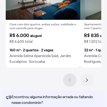
Casa com dois quartos, ambos suítes, mobiliada e
Apartamento par
com varanda para alugar.
com 1 quarto.
R$ 6.000
R$ 835
aluguel
alug
R$ 6.605 total
R$ 1.202 total
160 m² · 2 quartos · 2 vagas
32 m² · 1 quart
Avenida Selma Aparecida Said, Jardim
Avenida Conc
Eucaliptos · Sorocaba
Rodrigues, Pa
Encontrou alguma informação errada ou faltando
nesse condomínio?