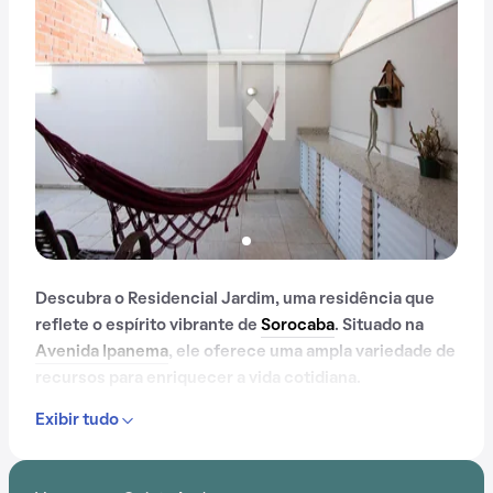
Descubra o Residencial Jardim, uma residência que
reflete o espírito vibrante de
Sorocaba
. Situado na
Avenida Ipanema
, ele oferece uma ampla variedade de
recursos para enriquecer a vida cotidiana.
Exibir tudo
Com portaria 24 horas, quadra esportiva, salão de
festas, churrasqueira e playground, o Residencial
Jardim é ideal para quem busca conforto e