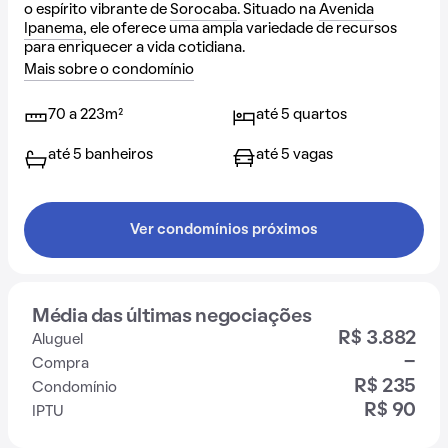
o espírito vibrante de
Sorocaba
. Situado na
Avenida
Ipanema
, ele oferece uma ampla variedade de recursos
para enriquecer a vida cotidiana.
Mais sobre o condomínio
70 a 223m²
até 5 quartos
até 5 banheiros
até 5 vagas
Ver condomínios próximos
Média das últimas negociações
R$ 3.882
Aluguel
-
Compra
R$ 235
Condomínio
R$ 90
IPTU