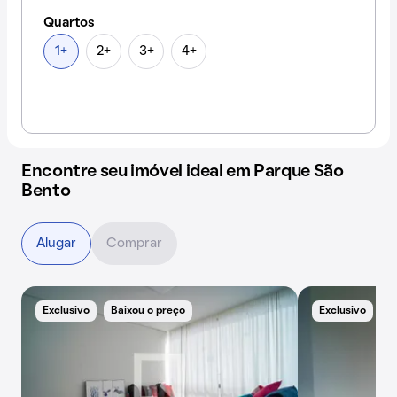
Quartos
1+
2+
3+
4+
Encontre seu imóvel ideal em Parque São
Bento
Alugar
Comprar
Exclusivo
Baixou o preço
Exclusivo
B