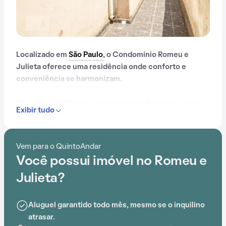
Localizado em
São Paulo
, o Condomínio Romeu e
Julieta oferece uma residência onde conforto e
conveniência se harmonizam.
Com mais de 48 anos, o Condomínio Romeu e Julieta
Exibir tudo
já é muito conhecido na região.
Além disso, o condomínio fica em uma localização
Vem para o QuintoAndar
privilegiada, próximo a Escola Estadual Professor
Você possui imóvel no Romeu e
Palace Marques, E.E. Deputado Silva Prado, Praça
Nossa Senhora de Fátima, Escola Municipal de
Julieta?
Educação Fundamental Luís, Praça Juvenal Medeiros
e Pre Escola Recanto do Pica Pau.
Aluguel garantido todo mês, mesmo se o inquilino
atrasar.
Com gás encanado e churrasqueira, este