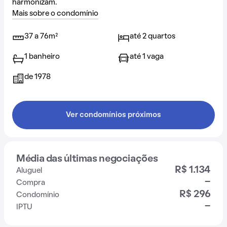
harmonizam.
Mais sobre o condomínio
37 a 76m²
até 2 quartos
1 banheiro
até 1 vaga
de 1978
Ver condomínios próximos
Média das últimas negociações
R$ 1.134
Aluguel
-
Compra
R$ 296
Condomínio
-
IPTU