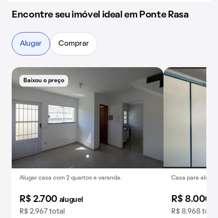
Encontre seu imóvel ideal em Ponte Rasa
Alugar
Comprar
Baixou o preço
Alugar casa com 2 quartos e varanda.
Casa para alugue
R$ 2.700
R$ 8.000
aluguel
a
R$ 2.967 total
R$ 8.968 total