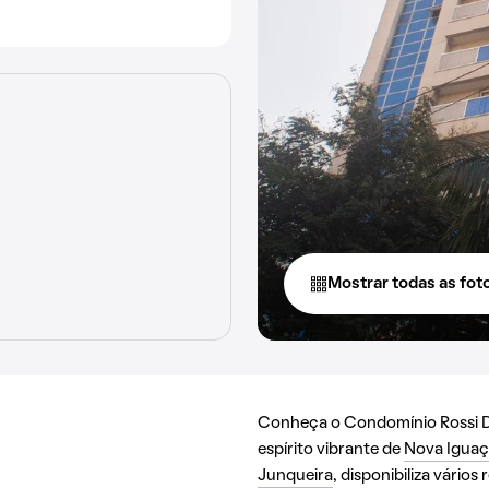
Mostrar todas as fot
Conheça o Condomínio Rossi D
espírito vibrante de
Nova Igua
Junqueira
, disponibiliza vário