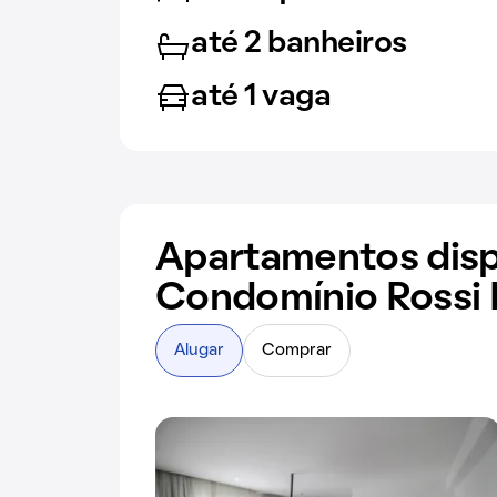
até 2 banheiros
até 1 vaga
Apartamentos disp
Condomínio Rossi 
Alugar
Comprar