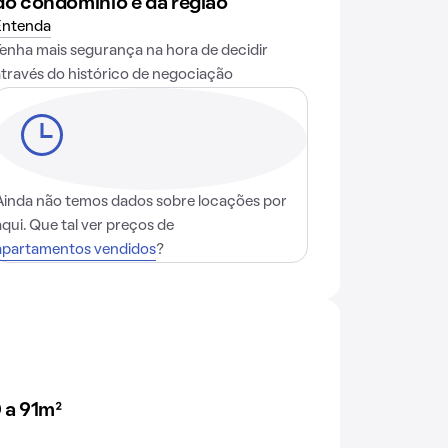
do condomínio e da região
Entenda
Tenha mais segurança na hora de decidir
através do histórico de negociação
Ainda não temos dados sobre locações por
aqui. Que tal ver preços de
apartamentos vendidos
?
 a 91m²