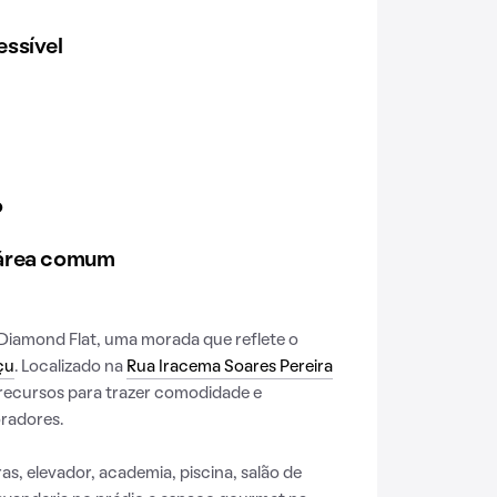
ssível
o
 área comum
iamond Flat, uma morada que reflete o
çu
. Localizado na
Rua Iracema Soares Pereira
os recursos para trazer comodidade e
radores.
s, elevador, academia, piscina, salão de