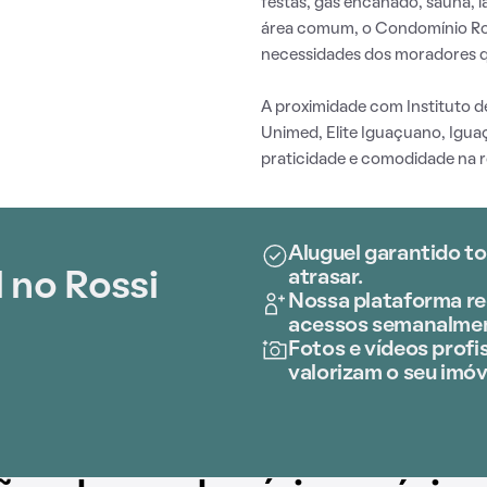
festas, gás encanado, sauna, 
área comum, o Condomínio Ros
necessidades dos moradores q
A proximidade com Instituto d
Unimed, Elite Iguaçuano, Igua
praticidade e comodidade na ro
Aluguel garantido t
atrasar.
 no Rossi
Nossa plataforma re
acessos semanalme
Fotos e vídeos profis
valorizam o seu imóv