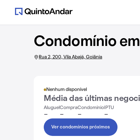
Condomínio em 
Rua 2, 200, Vila Abajá, Goiânia
Nenhum disponível
Média das últimas negoc
Aluguel
Compra
Condomínio
IPTU
-
-
-
-
Ver condomínios próximos