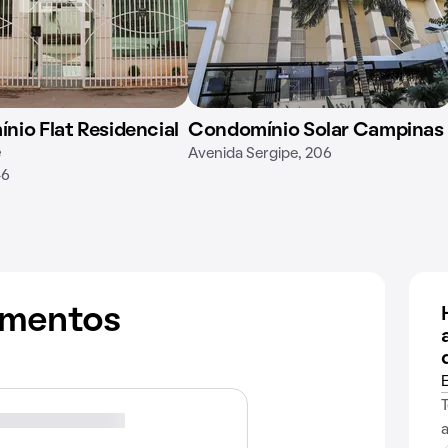
io Flat Residencial
Condomínio Solar Campinas
e
Avenida Sergipe, 206
46
amentos