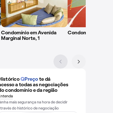
Condomínio em Avenida
Condomínio em Rua 
Marginal Norte, 1
Histórico
Q
Preço
te dá
acesso a todas as negociações
do condomínio e da região
Entenda
Tenha mais segurança na hora de decidir
através do histórico de negociação