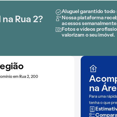
Aluguel garantido todo 
 na Rua 2?
Nossa plataforma recebe
acessos semanalmente
Fotos e vídeos profissio
valorizam o seu imóvel.
região
omínio em Rua 2, 200
Acomp
na
Áre
Para uma rápid
tenha o que pre
Estimativ
Comparaç