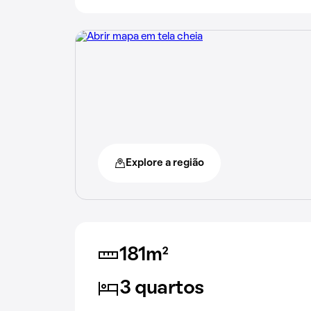
Explore a região
181m²
3 quartos