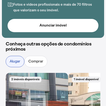
Alves, Instituto Goiano de Odontologia, Hospital
Fotos e vídeos profissionais e mais de 70 filtros
Samaritano e Hemocentro de Goiás - HEMOGO
que valorizam o seu imóvel.
acrescenta praticidade e comodidade na rotina dos
que residem no local.
Anunciar imóvel
Conheça outras opções de condomínios
próximos
Alugar
Comprar
2 imóveis disponíveis
1 imóvel disponível