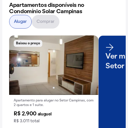
Apartamentos disponíveis no
Condomínio Solar Campinas
Alugar
Comprar
Baixou o preço
Ver ma
Setor
Apartamento para alugar no Setor Campinas, com
2 quartos e 1 suíte.
R$ 2.900
aluguel
R$ 3.011 total