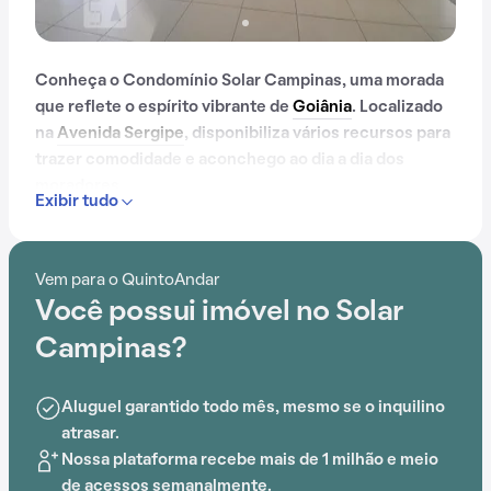
Conheça o Condomínio Solar Campinas, uma morada
que reflete o espírito vibrante de
Goiânia
. Localizado
na
Avenida Sergipe
, disponibiliza vários recursos para
trazer comodidade e aconchego ao dia a dia dos
moradores.
Exibir tudo
Contando com portaria 24 horas, elevador, academia,
piscina, quadra esportiva, salão de festas, gás
Vem para o QuintoAndar
encanado, churrasqueira, playground, sauna, salão de
Você possui imóvel no Solar
jogos, brinquedoteca e espaço gourmet na área
comum, o Condomínio Solar Campinas é preparado
Campinas?
para atender às necessidades dos moradores que
buscam lazer e conforto em um só lugar.
Aluguel garantido todo mês, mesmo se o inquilino
atrasar.
A proximidade com Hospital Santa Rosa,
Nossa plataforma recebe mais de 1 milhão e meio
Camelódromo de Campinas, Colégio Estadual Castro
de acessos semanalmente.