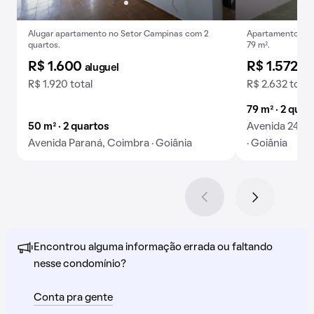
Alugar apartamento no Setor Campinas com 2
Apartamento par
quartos.
79 m².
R$ 1.600
R$ 1.572
aluguel
al
R$ 1.920 total
R$ 2.632 total
79 m² · 2 quar
50 m² · 2 quartos
Avenida 24 d
Avenida Paraná, Coimbra · Goiânia
· Goiânia
Encontrou alguma informação errada ou faltando
nesse condomínio?
Conta pra gente