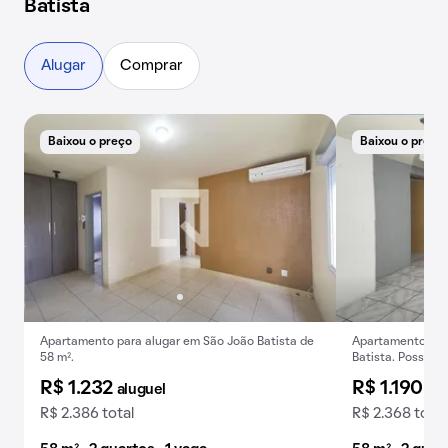
Batista
Alugar
Comprar
Baixou o preço
Baixou o preço
Apartamento para alugar em São João Batista de
Apartamento mob
58 m².
Batista. Possui 2
praticidades úni
R$ 1.232
R$ 1.190
aluguel
alu
R$ 2.386 total
R$ 2.368 total