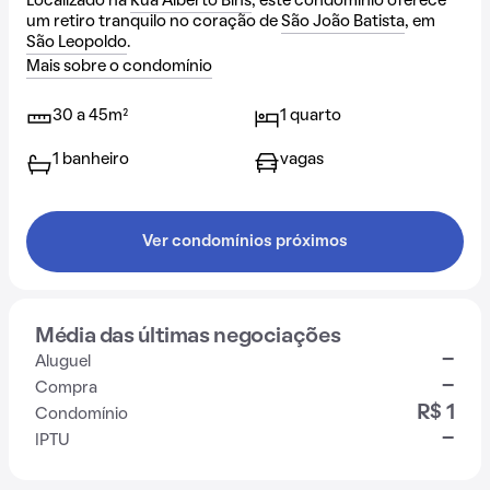
Localizado na
Rua Alberto Bins
, este condomínio oferece
um retiro tranquilo no coração de
São João Batista
, em
São Leopoldo
.
Mais sobre o condomínio
30 a 45m²
1 quarto
1 banheiro
vagas
Ver condomínios próximos
Média das últimas negociações
-
Aluguel
-
Compra
R$ 1
Condomínio
-
IPTU