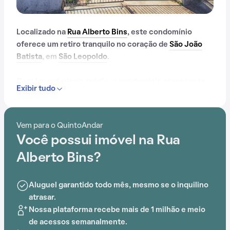
Localizado na
Rua Alberto Bins
, este condomínio
oferece um retiro tranquilo no coração de
São João
Batista
, em
São Leopoldo
.
Com lavanderia no prédio, o condomínio acrescenta
Exibir tudo
praticidade no dia a dia dos moradores. A
conveniência é aprimorada pela proximidade com
SENAI, Escola Infantil Canguru e Unisinos - Campus
Vem para o QuintoAndar
São Leopoldo, tornando a vida diária mais fácil.
Você possui imóvel na Rua
Alberto Bins?
Aluguel garantido todo mês, mesmo se o inquilino
atrasar.
Nossa plataforma recebe mais de 1 milhão e meio
de acessos semanalmente.