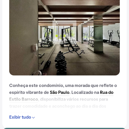
Conheça este condomínio, uma morada que reflete o
espírito vibrante de
São Paulo
. Localizado na
Rua do
Estilo Barroco
, disponibiliza vários recursos para
trazer comodidade e aconchego ao dia a dia dos
moradores.
Exibir tudo
Contando com portaria 24 horas, elevador, academia,