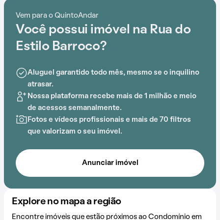
piscina, salão de festas, churrasqueira, playground,
Vem para o QuintoAndar
salão de jogos, brinquedoteca e lavanderia no prédio,
Você possui imóvel na Rua do
este condomínio é preparado para atender às
necessidades dos moradores que buscam lazer e
Estilo Barroco?
conforto em um só lugar.
Aluguel garantido todo mês, mesmo se o inquilino
A proximidade com
Estação Borba Gato
, Universidade
atrasar.
Paulista, Coreo Dança, Interagir, DeRose Method
Nossa plataforma recebe mais de 1 milhão e meio
Verbo Divino e Colégio Belo Futuro Internacional
de acessos semanalmente.
acrescenta praticidade e comodidade na rotina dos
Fotos e vídeos profissionais e mais de 70 filtros
que residem no local.
que valorizam o seu imóvel.
Anunciar imóvel
Explore no mapa a região
Encontre imóveis que estão próximos ao Condomínio em