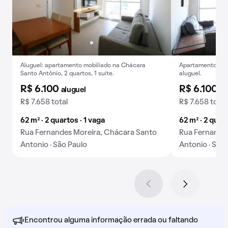
Aluguel: apartamento mobiliado na Chácara
Apartamento mob
Santo Antônio, 2 quartos, 1 suíte.
aluguel.
R$ 6.100
R$ 6.100
aluguel
al
R$ 7.658 total
R$ 7.658 total
62 m² · 2 quartos · 1 vaga
62 m² · 2 quart
Rua Fernandes Moreira, Chácara Santo
Rua Fernande
Antonio · São Paulo
Antonio · São
Encontrou alguma informação errada ou faltando