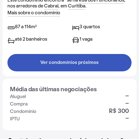
Este condomínio encontra-se na
Rua dos Funcionários
,
nos arredores de
Cabral
, em
Curitiba
.
Mais sobre o condomínio
87 a 114m²
3 quartos
até 2 banheiros
1 vaga
Ver condomínios próximos
Média das últimas negociações
-
Aluguel
-
Compra
R$ 300
Condomínio
-
IPTU