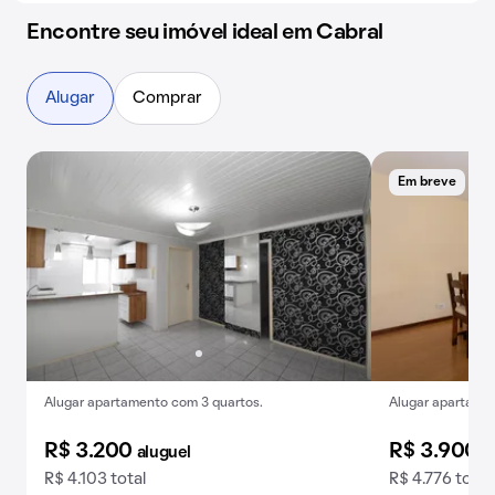
Encontre seu imóvel ideal em Cabral
Alugar
Comprar
Em breve
B
Alugar apartamento com 3 quartos.
Alugar apartamen
R$ 3.200
R$ 3.900
aluguel
a
R$ 4.103 total
R$ 4.776 total