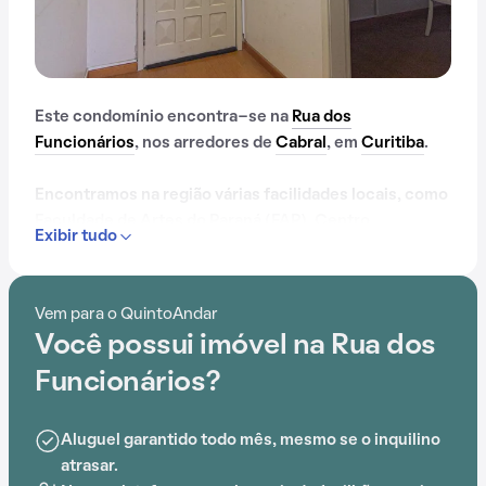
Este condomínio encontra-se na
Rua dos
Funcionários
, nos arredores de
Cabral
, em
Curitiba
.
Encontramos na região várias facilidades locais, como
Faculdade de Artes do Paraná (FAP), Centro
Exibir tudo
Comercial Via Colegh, Faculdade de Odontologia São
Leopoldo Mandic (SLMANDIC), Leoncio Correia, C E-
EF M Profis, Centro Malachini Dias e Bosque Dr.
Vem para o QuintoAndar
Martim Lutero, que simplificam o cotidiano.
Você possui imóvel na Rua dos
Dentro deste condomínio, os moradores podem
Funcionários?
desfrutar de gás encanado e espaço gourmet na área
comum, criando um ambiente ideal para uma vida de
Aluguel garantido todo mês, mesmo se o inquilino
qualidade.
atrasar.