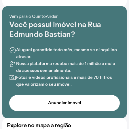
Faculdades Integradas São Judas Tadeu (SJT), UpTime
Escola de Idiomas e Plínio Mall.
Vem para o QuintoAndar
Você possui imóvel na Rua
Com gás encanado e espaço gourmet na área comum,
este empreendimento proporciona opções de lazer
Edmundo Bastian?
para todas as idades.
Aluguel garantido todo mês, mesmo se o inquilino
atrasar.
Nossa plataforma recebe mais de 1 milhão e meio
de acessos semanalmente.
Fotos e vídeos profissionais e mais de 70 filtros
que valorizam o seu imóvel.
Anunciar imóvel
Explore no mapa a região