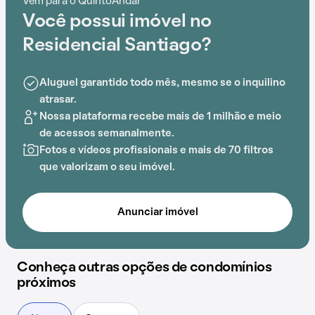
Vem para o QuintoAndar
brinquedoteca, o Residencial Santiago é ideal para
Você possui imóvel no
quem busca conforto e entretenimento.
Residencial Santiago?
A proximidade com Galeria Passo D'areia, Faculdades
Integradas São Judas Tadeu (SJT) e UpTime Escola de
Aluguel garantido todo mês, mesmo se o inquilino
Idiomas adiciona praticidade a essa experiência.
atrasar.
Nossa plataforma recebe mais de 1 milhão e meio
de acessos semanalmente.
Fotos e vídeos profissionais e mais de 70 filtros
que valorizam o seu imóvel.
Anunciar imóvel
Conheça outras opções de condomínios
próximos