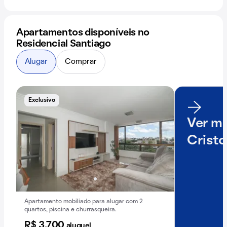
Apartamentos disponíveis no
Residencial Santiago
Alugar
Comprar
Exclusivo
Ver ma
Cristo
Apartamento mobiliado para alugar com 2
quartos, piscina e churrasqueira.
R$ 3.700
aluguel