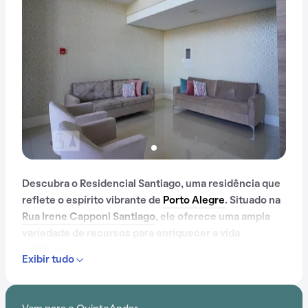
Descubra o Residencial Santiago, uma residência que
reflete o espírito vibrante de
Porto Alegre
. Situado na
Rua Irene Capponi Santiago
, ele oferece uma ampla
variedade de recursos para enriquecer a vida
cotidiana.
Exibir tudo
Com portaria 24 horas, elevador, academia, piscina,
salão de festas, churrasqueira, playground e