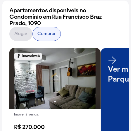
Apartamentos disponíveis no
Condomínio em Rua Francisco Braz
Prado, 1090
Alugar
Comprar
Imovelweb
Ver ma
Parqu
Imóvel à venda.
R$ 270.000