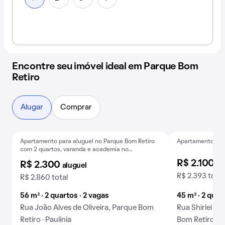
Encontre seu imóvel ideal em Parque Bom
Retiro
Alugar
Comprar
Apartamento para aluguel no Parque Bom Retiro
Apartamento com 
Baixou o preço
Baixou o preço
com 2 quartos, varanda e academia no
condomínio.
R$ 2.100
al
R$ 2.300
aluguel
R$ 2.393 total
R$ 2.860 total
56 m² · 2 quartos · 2 vagas
45 m² · 2 quar
Rua João Alves de Oliveira, Parque Bom
Rua Shirlei R
Retiro · Paulínia
Bom Retiro · P