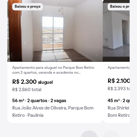
Baixou o preço
Baixou o preço
Apartamento para aluguel no Parque Bom Retiro
Apartamento com 
com 2 quartos, varanda e academia no
condomínio.
R$ 2.100
al
R$ 2.300
aluguel
R$ 2.393 total
R$ 2.860 total
56 m² · 2 quartos · 2 vagas
45 m² · 2 quar
Rua João Alves de Oliveira, Parque Bom
Rua Shirlei R
Retiro · Paulínia
Bom Retiro · P