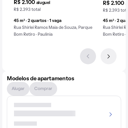
R$ 2.100
aluguel
R$ 2.100
a
R$ 2.393 total
R$ 2.393 tota
45 m² · 2 quartos · 1 vaga
45 m² · 2 qua
Rua Shirlei Ramos Maia de Souza, Parque
Rua Shirlei 
Bom Retiro · Paulínia
Bom Retiro · 
Modelos de apartamentos
Alugar
Comprar