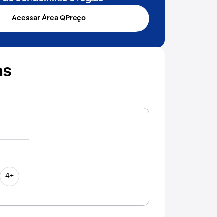
Acessar Área QPreço
as
4+