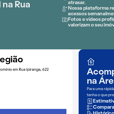
atrasar.
 na Rua
Nossa plataforma re
acessos semanalme
Fotos e vídeos profis
valorizam o seu imóv
região
omínio em Rua Ipiranga, 622
Acomp
na
Áre
Para uma rápid
tenha o que pre
Estimativ
Comparaç
Históric