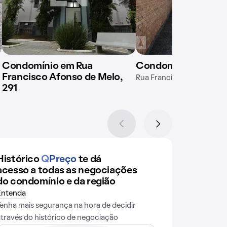
Condomínio em Rua
Condomínio Monte 
Francisco Afonso de Melo,
Rua Francisco Afonso de M
291
Histórico
Q
Preço
te dá
acesso a todas as negociações
do condomínio e da região
Entenda
Tenha mais segurança na hora de decidir
através do histórico de negociação