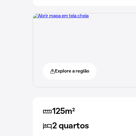
Explore a região
125m²
2 quartos