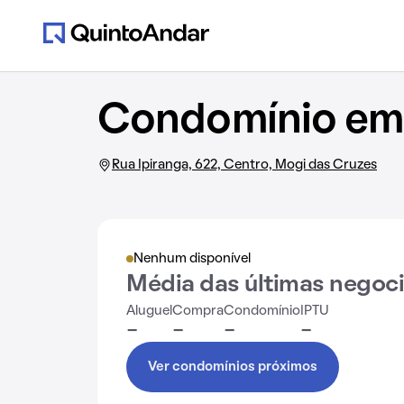
Condomínio em 
Rua Ipiranga, 622, Centro, Mogi das Cruzes
Nenhum disponível
Média das últimas negoc
Aluguel
Compra
Condomínio
IPTU
-
-
-
-
Ver condomínios próximos