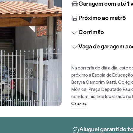
Garagem com até 1 
Próximo ao metrô
Corrimão
Vaga de garagem ace
Na correria do dia a dia, este 
próximo a Escola de Educação 
Botyra Camorim Gatti, Colégio
Mônica, Praça Deputado Paulo
condomínio fica localizado na 
Cruzes
.
Aluguel garantido t