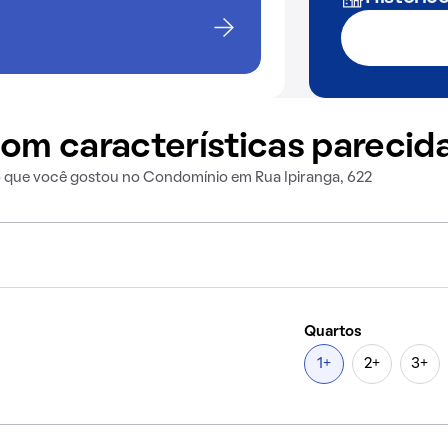
om características parecid
o que você gostou no Condomínio em Rua Ipiranga, 622
Quartos
1+
2+
3+