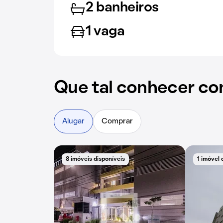
2 banheiros
1 vaga
Que tal conhecer co
Alugar
Comprar
8 imóveis disponíveis
1 imóvel 