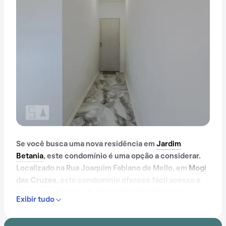
Se você busca uma nova residência em
Jardim
Betania
, este condomínio é uma opção a considerar.
Localizado na Rua Joaquim Fabiano de Mello, em
Mogi
das Cruzes
, este condomínio oferece fácil acesso a
locais como Escola de Educação Infantil e Ensino
Exibir tudo
Fundamental Professora Botyra Camorim Gatti,
Colégio Cristão Leão de Judá, Colégio Santa Mônica,