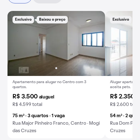
Exclusivo
Baixou o preço
Exclusivo
Apartamento para alugar no Centro com 3
Alugar apartamen
quartos.
aceita pets.
R$ 3.500
R$ 2.350
aluguel
a
R$ 4.599 total
R$ 2.600 total
75 m² · 3 quartos · 1 vaga
54 m² · 2 quar
Rua Major Pinheiro Franco, Centro · Mogi
Rua Dom Pedro
das Cruzes
Cruzes