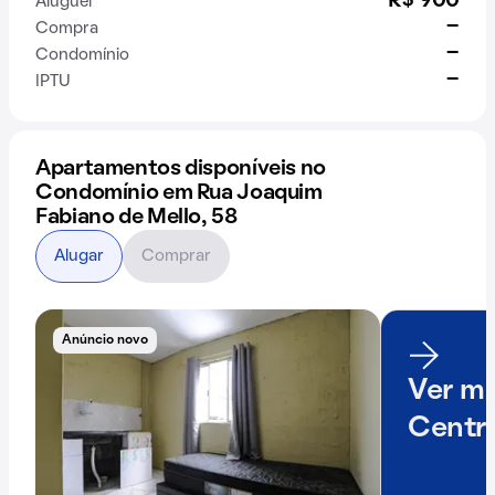
R$ 900
Aluguel
-
Compra
-
Condomínio
-
IPTU
Apartamentos disponíveis no
Condomínio em Rua Joaquim
Fabiano de Mello, 58
Alugar
Comprar
Anúncio novo
Ver ma
Centr