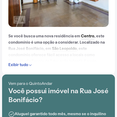
Se você busca uma nova residência em
Centro
, este
condomínio é uma opção a considerar. Localizado na
Rua José Bonifácio, em
São Leopoldo
, este
condomínio oferece fácil acesso a locais como
Pimpolândia Escola de Educação Infantil, Escola
Exibir tudo
Superior de Teología (EST),
Estação São Leopoldo
,
Ahead Idiomas, Atelier Escola das Artes e Byte Sul
Centro de Educação Profissional
Vem para o QuintoAndar
Você possui imóvel na Rua José
Bonifácio?
Aluguel garantido todo mês, mesmo se o inquilino