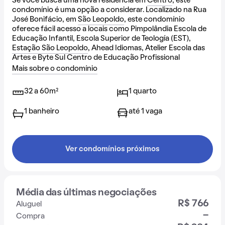
Se você busca uma nova residência em
Centro
, este
condomínio é uma opção a considerar. Localizado na Rua
José Bonifácio, em
São Leopoldo
, este condomínio
oferece fácil acesso a locais como Pimpolândia Escola de
Educação Infantil, Escola Superior de Teología (EST),
Estação São Leopoldo
, Ahead Idiomas, Atelier Escola das
Artes e Byte Sul Centro de Educação Profissional
Mais sobre o condomínio
32 a 60m²
1 quarto
1 banheiro
até 1 vaga
Ver condomínios próximos
Média das últimas negociações
R$ 766
Aluguel
-
Compra