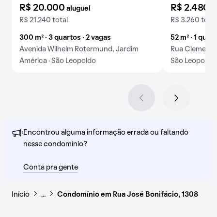
R$ 20.000
R$ 2.480
aluguel
a
R$ 21.240 total
R$ 3.260 total
300 m² · 3 quartos · 2 vagas
52 m² · 1 quar
Avenida Wilhelm Rotermund, Jardim
Rua Clemente 
América · São Leopoldo
São Leopoldo
Encontrou alguma informação errada ou faltando
nesse condomínio?
Conta pra gente
Início
…
Condomínio em Rua José Bonifácio, 1308