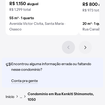
Confira
R$ 1.150
aluguel
R$ 800
alu
R$ 1.299 total
R$ 973 total
55 m² · 1 quarto
Avenida Victor Civita, Santa Maria ·
20 m² · 1 quart
Osasco
Rua Canaã, N
Encontrou alguma informação errada ou faltando
nesse condomínio?
Conta pra gente
Condomínio em Rua Kenkiti Shimomoto,
Início
…
1050