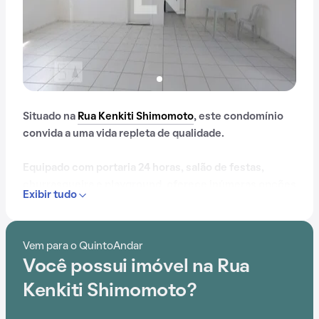
Situado na
Rua Kenkiti Shimomoto
, este condomínio
convida a uma vida repleta de qualidade.
Equipado com portaria 24 horas, salão de festas,
churrasqueira e playground, oferece inúmeras opções
Exibir tudo
de entretenimento e lazer aos moradores.
A proximidade com
Terminal Conceição
é um
Vem para o QuintoAndar
benefício acessível aos moradores deste condomínio.
Você possui imóvel na Rua
Kenkiti Shimomoto?