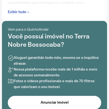
comodidades para enriquecer a vida de seus
moradores.
Exibir tudo
Desde gás encanado até playground, passando por
espaço gourmet na área comum, o Condomínio Terra
Vem para o QuintoAndar
Nobre Bossocaba proporciona um ambiente de bem-
Você possui imóvel no Terra
estar e segurança.
Nobre Bossocaba?
A localização estratégica próximo a
Terminal
Conceição
agrega praticidade ao dia a dia.
Aluguel garantido todo mês, mesmo se o inquilino
atrasar.
Nossa plataforma recebe mais de 1 milhão e meio
de acessos semanalmente.
Fotos e vídeos profissionais e mais de 70 filtros
que valorizam o seu imóvel.
Anunciar imóvel