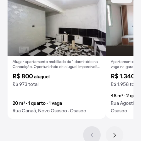
Alugar apartamento mobiliado de 1 dormitório na
Apartamento de 2
Conceição. Oportunidade de aluguel imperdível!
vaga na garagem
Confira
R$ 800
R$ 1.340
aluguel
al
R$ 973 total
R$ 1.958 total
48 m² · 2 quar
20 m² · 1 quarto · 1 vaga
Rua Agostinho
Rua Canaã, Novo Osasco · Osasco
Osasco