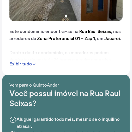
Este condomínio encontra-se na
Rua Raul Seixas
, nos
arredores de
Zona Preferencial 01 - Zap 1
, em
Jacareí
.
Dentro deste condomínio, os moradores podem
desfrutar de portaria 24 horas e quadra esportiva,
Exibir tudo
criando um ambiente ideal para uma vida de qualidade.
Vem para o QuintoAndar
Você possui imóvel na Rua Raul
Seixas?
Aluguel garantido todo mês, mesmo se o inquilino
atrasar.