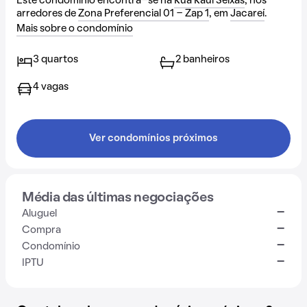
Este condomínio encontra-se na
Rua Raul Seixas
, nos
arredores de
Zona Preferencial 01 - Zap 1
, em
Jacareí
.
Mais sobre o condomínio
3 quartos
2 banheiros
4 vagas
Ver condomínios próximos
Média das últimas negociações
-
Aluguel
-
Compra
-
Condomínio
-
IPTU