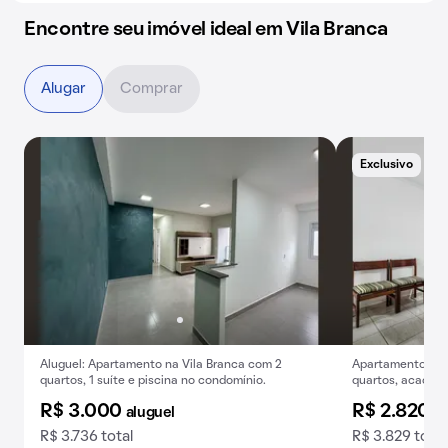
Encontre seu imóvel ideal em Vila Branca
Alugar
Comprar
Exclusivo
Aluguel: Apartamento na Vila Branca com 2
Apartamento para
quartos, 1 suíte e piscina no condomínio.
quartos, academi
R$ 3.000
R$ 2.820
aluguel
al
R$ 3.736 total
R$ 3.829 total