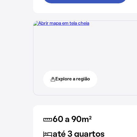
Explore a região
60 a 90m²
até 3 quartos