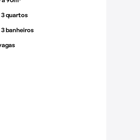
 a 90m²
 3 quartos
 3 banheiros
vagas