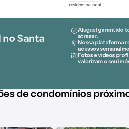
residem no local.
Aluguel garantido t
atrasar.
l no Santa
Nossa plataforma re
acessos semanalme
Fotos e vídeos profi
valorizam o seu imóv
ões de condomínios próxim