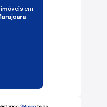
 imóveis em
Marajoara
Histórico
Q
Preço
te dá