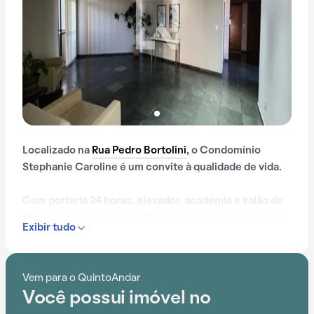
Localizado na
Rua Pedro Bortolini
, o Condomínio
Stephanie Caroline é um convite à qualidade de vida.
Com portaria 24 horas, elevador, academia e salão de
festas, oferece opções de entretenimento para todas
Exibir tudo
as idades.
Além disso, a localização próximo a Praça Vereador
Vem para o QuintoAndar
José Pereira Paschoa, EMEB Dr. José Romeiro Pereira,
Você possui imóvel no
Dr. Hegg Clínica de Psicologia e Saúde Integrada,