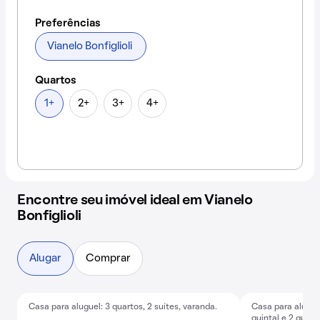
Preferências
Vianelo Bonfiglioli
Quartos
1+
2+
3+
4+
Encontre seu imóvel ideal em Vianelo
Bonfiglioli
Alugar
Comprar
Casa para aluguel: 3 quartos, 2 suítes, varanda.
Casa para alugue
Baixou o preço
Exclusivo
E
quintal e 2 quart