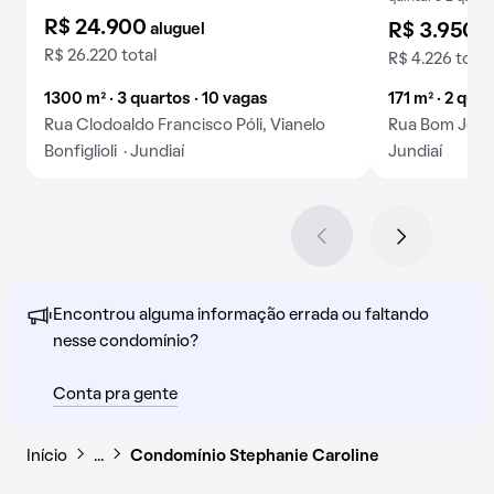
R$ 24.900
aluguel
R$ 3.950
a
R$ 26.220 total
R$ 4.226 total
1300 m² · 3 quartos · 10 vagas
171 m² · 2 quar
Rua Clodoaldo Francisco Póli, Vianelo
Rua Bom Jesus 
Bonfiglioli · Jundiaí
Jundiaí
Encontrou alguma informação errada ou faltando
nesse condomínio?
Conta pra gente
Início
…
Condomínio Stephanie Caroline