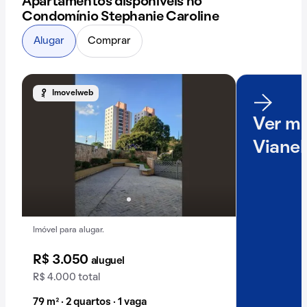
Apartamentos disponíveis no
Condomínio Stephanie Caroline
Alugar
Comprar
Imovelweb
Ver ma
Vianel
Imóvel para alugar.
R$ 3.050
aluguel
R$ 4.000 total
79 m² · 2 quartos · 1 vaga