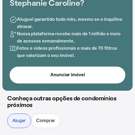
Unicom Sociedade de Nefrologia, Colégio
Stephanie Caroline?
Pentagunum e UBS Pitangueiras está prontamente
acessível para os moradores do Condomínio
Aluguel garantido todo mês, mesmo se o inquilino
Stephanie Caroline.
atrasar.
Nossa plataforma recebe mais de 1 milhão e meio
de acessos semanalmente.
Fotos e vídeos profissionais e mais de 70 filtros
que valorizam o seu imóvel.
Anunciar imóvel
Conheça outras opções de condomínios
próximos
Alugar
Comprar