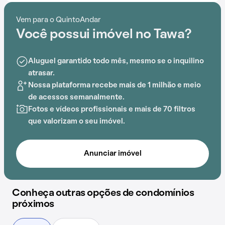
conhecido na região.
Vem para o QuintoAndar
Desde portaria 24 horas até elevador, passando por
Você possui imóvel no Tawa?
playground, o Condomínio Tawa proporciona um
ambiente de bem-estar e segurança.
Aluguel garantido todo mês, mesmo se o inquilino
atrasar.
Nossa plataforma recebe mais de 1 milhão e meio
de acessos semanalmente.
Fotos e vídeos profissionais e mais de 70 filtros
que valorizam o seu imóvel.
Anunciar imóvel
Conheça outras opções de condomínios
próximos