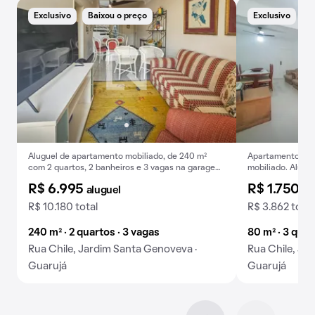
Exclusivo
Baixou o preço
Exclusivo
B
Aluguel de apartamento mobiliado, de 240 m²
Apartamento para
com 2 quartos, 2 banheiros e 3 vagas na garagem
mobiliado. Alugue
em Jardim Santa Genoveva.
R$ 6.995
R$ 1.750
aluguel
al
R$ 10.180 total
R$ 3.862 total
240 m² · 2 quartos · 3 vagas
80 m² · 3 quar
Rua Chile, Jardim Santa Genoveva ·
Rua Chile, Ja
Guarujá
Guarujá