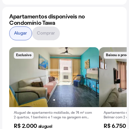
Apartamentos disponíveis no
Condomínio Tawa
Alugar
Comprar
Exclusivo
Baixou o preç
Aluguel de apartamento mobiliado, de 74 m² com
Apartamento mo
2 quartos, 1 banheiro e 1 vaga na garagem em
Belmar com 2 qu
Jardim Santa Genoveva.
R$ 2.000
R$ 6.750
aluguel