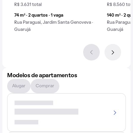
R$ 3.631 total
R$ 8.560 tot
74 m² · 2 quartos · 1 vaga
140 m² · 2 qu
Rua Paraguai, Jardim Santa Genoveva ·
Rua Paraguai
Guarujá
Guarujá
Modelos de apartamentos
Alugar
Comprar