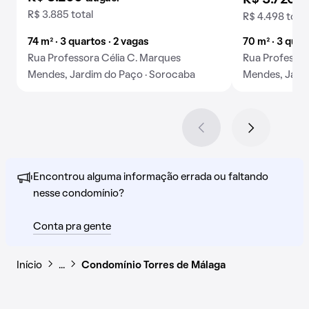
R$ 3.720
al
R$ 3.885 total
R$ 4.498 total
74 m² · 3 quartos · 2 vagas
70 m² · 3 quar
Rua Professora Célia C. Marques
Rua Professor
Mendes, Jardim do Paço · Sorocaba
Mendes, Jardi
Encontrou alguma informação errada ou faltando
nesse condomínio?
Conta pra gente
Início
…
Condomínio Torres de Málaga