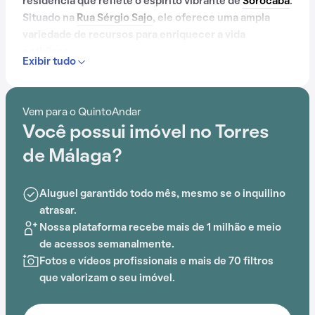
residência que reflete o espírito vibrante de
Sorocaba
.
Situado na
Rua Sérgio Sajo
, ele oferece uma ampla
variedade de recursos para enriquecer a vida
cotidiana.
Exibir tudo
Com portaria 24 horas, elevador, academia, piscina,
quadra esportiva, salão de festas e playground, o
Vem para o QuintoAndar
Condomínio Torres de Málaga é ideal para quem busca
Você possui imóvel no Torres
conforto e entretenimento.
de Málaga?
Aluguel garantido todo mês, mesmo se o inquilino
atrasar.
Nossa plataforma recebe mais de 1 milhão e meio
de acessos semanalmente.
Fotos e vídeos profissionais e mais de 70 filtros
que valorizam o seu imóvel.