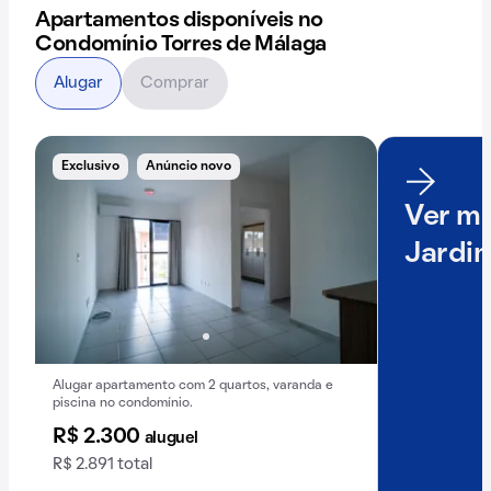
Apartamentos disponíveis no
Condomínio Torres de Málaga
Alugar
Comprar
Exclusivo
Anúncio novo
Ver ma
Jardi
Alugar apartamento com 2 quartos, varanda e
piscina no condomínio.
R$ 2.300
aluguel
R$ 2.891 total