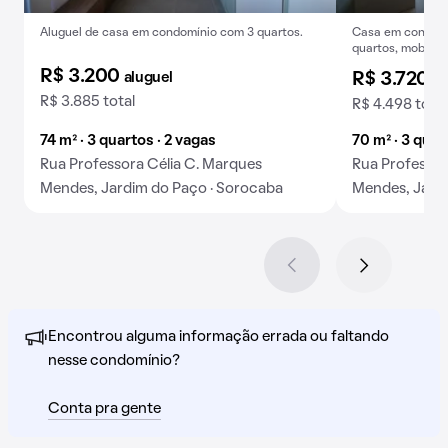
Aluguel de casa em condomínio com 3 quartos.
Casa em condomí
quartos, mobiliad
academia.
R$ 3.200
aluguel
R$ 3.720
al
R$ 3.885 total
R$ 4.498 total
74 m² · 3 quartos · 2 vagas
70 m² · 3 quar
Rua Professora Célia C. Marques
Rua Professor
Mendes, Jardim do Paço · Sorocaba
Mendes, Jardi
Encontrou alguma informação errada ou faltando
nesse condomínio?
Conta pra gente