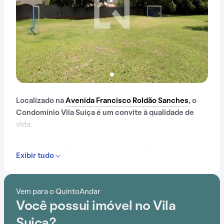
Localizado na
Avenida Francisco Roldão Sanches
, o
Condomínio Vila Suiça é um convite à qualidade de
vida.
Com portaria 24 horas, quadra esportiva,
Exibir tudo
churrasqueira e playground, oferece opções de
entretenimento para todas as idades.
Vem para o QuintoAndar
Você possui imóvel no Vila
Suiça?