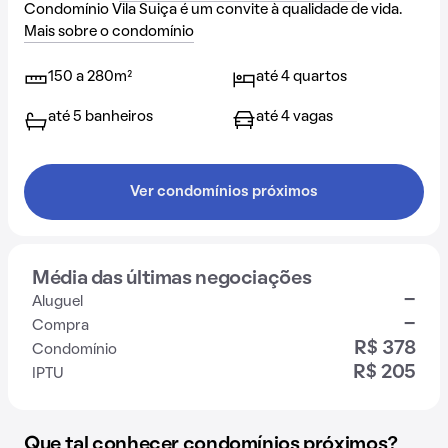
Condomínio Vila Suiça é um convite à qualidade de vida.
Mais sobre o condomínio
150 a 280m²
até 4 quartos
até 5 banheiros
até 4 vagas
Ver condomínios próximos
Média das últimas negociações
-
Aluguel
-
Compra
R$ 378
Condomínio
R$ 205
IPTU
Que tal conhecer condomínios próximos?