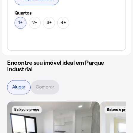
Quartos
1+
2+
3+
4+
Encontre seu imóvel ideal em Parque
Industrial
Alugar
Comprar
Baixou o preço
Baixou o preço