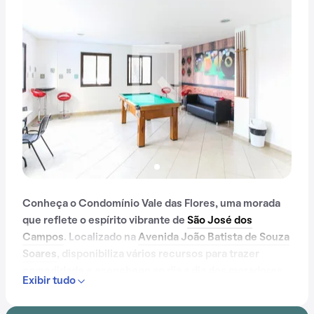
Conheça o Condomínio Vale das Flores, uma morada
que reflete o espírito vibrante de
São José dos
Campos
. Localizado na
Avenida João Batista de Souza
Soares
, disponibiliza vários recursos para trazer
comodidade e aconchego ao dia a dia dos moradores.
Exibir tudo
Contando com portaria 24 horas, elevador, piscina,