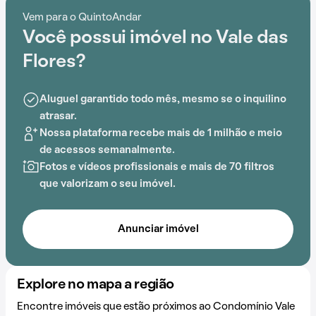
quadra esportiva, salão de festas, gás encanado,
Vem para o QuintoAndar
churrasqueira, playground, salão de jogos e
Você possui imóvel no Vale das
brinquedoteca, o Condomínio Vale das Flores é
preparado para atender às necessidades dos
Flores?
moradores que buscam lazer e conforto em um só
lugar.
Aluguel garantido todo mês, mesmo se o inquilino
atrasar.
Nossa plataforma recebe mais de 1 milhão e meio
de acessos semanalmente.
Fotos e vídeos profissionais e mais de 70 filtros
que valorizam o seu imóvel.
Anunciar imóvel
Explore no mapa a região
Encontre imóveis que estão próximos ao Condomínio Vale