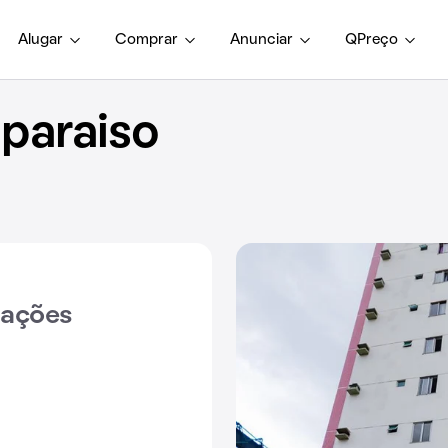
Alugar
Comprar
Anunciar
QPreço
paraiso
iações