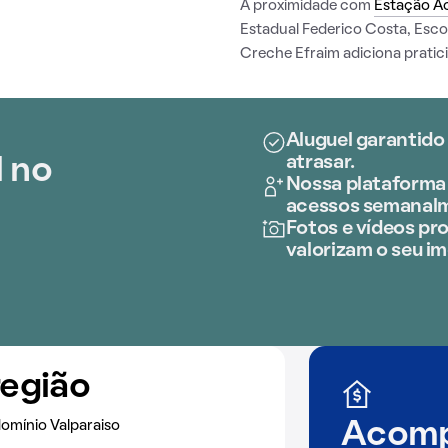
A proximidade com
Estação A
Estadual Federico Costa, Esco
Creche Efraim adiciona pratici
Aluguel garantido
atrasar.
l no
Nossa plataforma 
acessos semanal
Fotos e vídeos pro
valorizam o seu im
região
omínio Valparaiso
Acomp