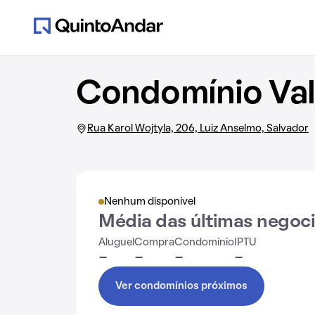
Condomínio Val
Rua Karol Wojtyla, 206, Luiz Anselmo, Salvador
Nenhum disponível
Média das últimas negoc
Aluguel
Compra
Condomínio
IPTU
-
-
-
-
Ver condomínios próximos