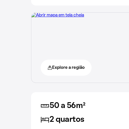
Explore a região
50 a 56m²
2 quartos