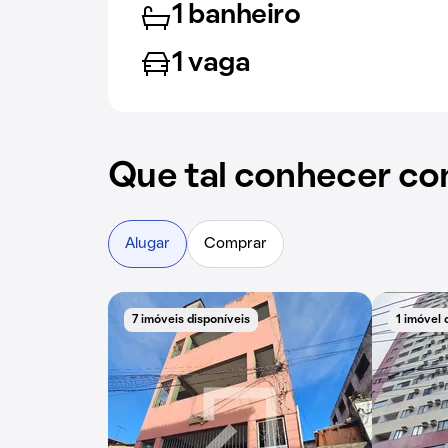
1 banheiro
1 vaga
Que tal conhecer co
Alugar
Comprar
7 imóveis disponíveis
1 imóvel 