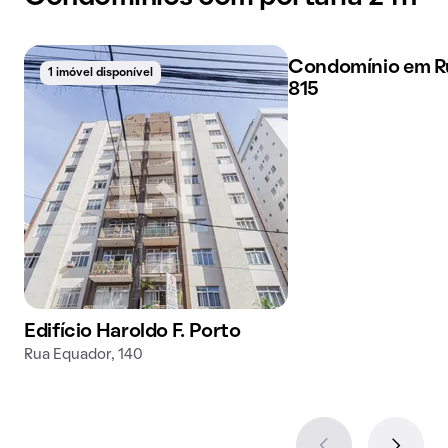
Condomínio em Ru
1 imóvel disponível
1 imóvel disponível
815
Edifício Haroldo F. Porto
Rua Equador, 140