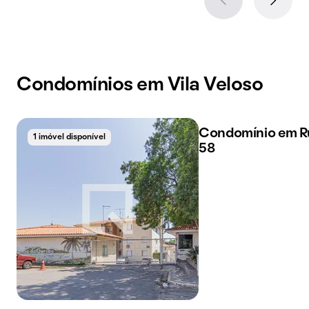
Condomínios em Vila Veloso
Condomínio em R
1 imóvel disponível
1 imóvel disponível
58