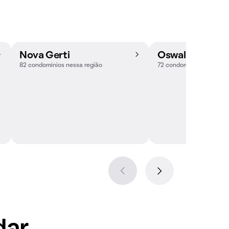
Nova Gerti
Oswaldo Cruz
82 condomínios nessa região
72 condomínios nessa re