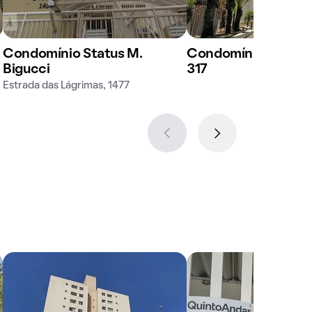
Condomínio Status M.
Condomínio em Rua 
Bigucci
317
Estrada das Lágrimas, 1477