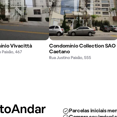
nio Vivacittà
Condomínio Collection SAO
Caetano
o Paixão, 467
Rua Justino Paixão, 555
ntoAndar
Parcelas iniciais m