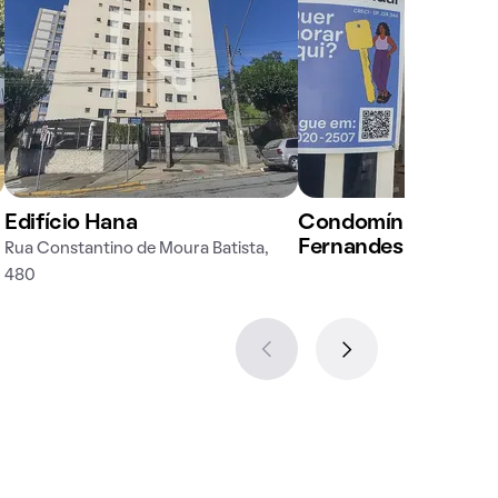
Edifício Hana
Condomínio em Rua
Fernandes Lopes, 1
Rua Constantino de Moura Batista,
480