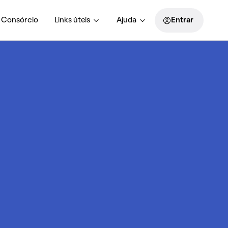
Consórcio
Links úteis
Ajuda
Entrar