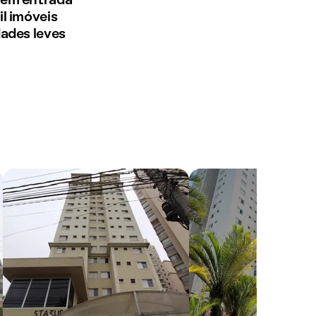
sem entrada
l imóveis
dades leves