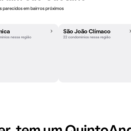
 parecidos em bairros próximos
mica
São João Clímaco
ínios nessa região
22 condomínios nessa região