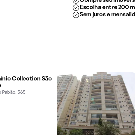
Compre seu imóvel 
Escolha entre 200 mi
Sem juros e mensali
nio Collection São
o
o Paixão, 565