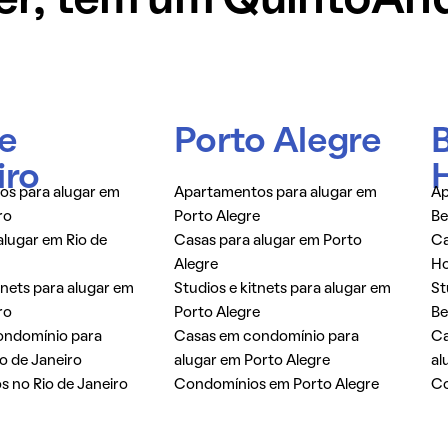
er,
tem um QuintoAn
de
Porto Alegre
iro
s para alugar em
Apartamentos para alugar em
Ap
ro
Porto Alegre
Be
alugar em Rio de
Casas para alugar em Porto
Ca
Alegre
Ho
tnets para alugar em
Studios e kitnets para alugar em
St
ro
Porto Alegre
Be
ondomínio para
Casas em condomínio para
Ca
o de Janeiro
alugar em Porto Alegre
al
 no Rio de Janeiro
Condomínios em Porto Alegre
Co