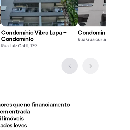
Condomínio Vibra Lapa -
Condomínio Metroc
Condomínio
Rua Guaicurus, 827
Rua Luiz Gatti, 179
enores que no financiamento
sem entrada
l imóveis
dades leves