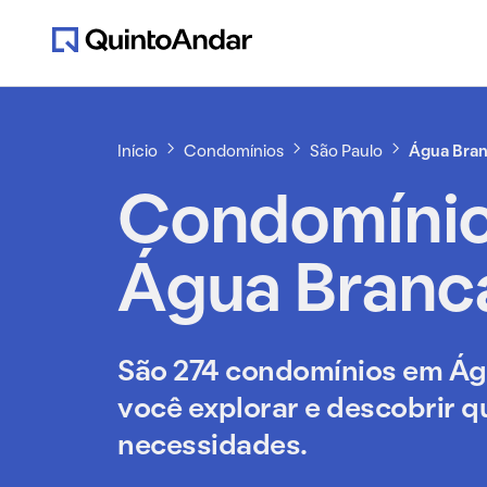
Início
Condomínios
São Paulo
Água Bra
Condomíni
Água Branc
São 274 condomínios em Ág
você explorar e descobrir q
necessidades.