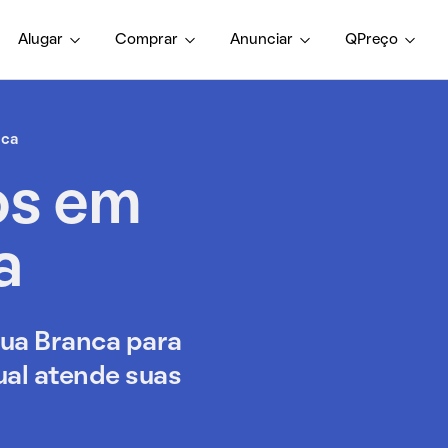
Alugar
Comprar
Anunciar
QPreço
nca
os em
a
ua Branca para
ual atende suas