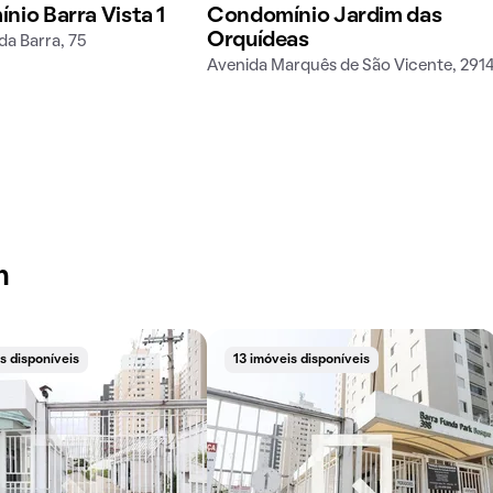
io Barra Vista 1
Condomínio Jardim das
Orquídeas
da Barra, 75
Avenida Marquês de São Vicente, 291
m
s disponíveis
13 imóveis disponíveis