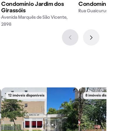
Condomínio Jardim dos
Condomínio La Vist
Girassóis
Rua Guaicurus, 1285
4
Avenida Marquês de São Vicente,
2898
12 imóveis disponíveis
8 imóveis disponíveis