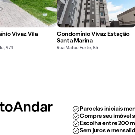
nio Vivaz Vila
Condomínio Vivaz Estação
Santa Marina
lo, 974
Rua Mateo Forte, 85
ntoAndar
Parcelas iniciais m
Compre seu imóvel 
Escolha entre 200 mi
Sem juros e mensali